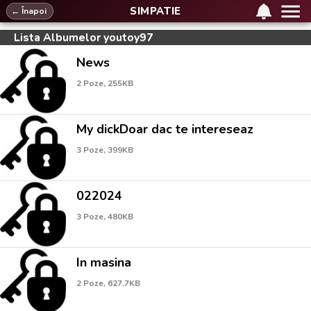
SIMPATIE
← Înapoi
Lista Albumelor youtoy97
News
2 Poze, 255KB
My dickDoar dac te intereseaz
3 Poze, 399KB
022024
3 Poze, 480KB
In masina
2 Poze, 627.7KB