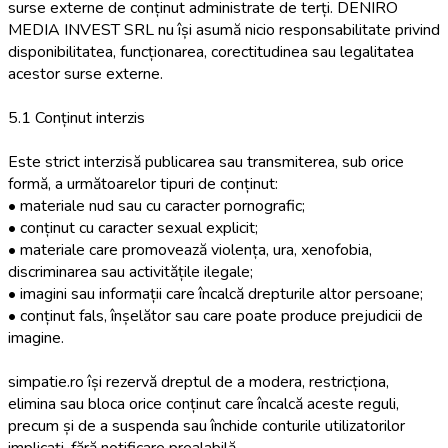
surse externe de conținut administrate de terți. DENIRO
MEDIA INVEST SRL nu își asumă nicio responsabilitate privind
disponibilitatea, funcționarea, corectitudinea sau legalitatea
acestor surse externe.
5.1 Conținut interzis
Este strict interzisă publicarea sau transmiterea, sub orice
formă, a următoarelor tipuri de conținut:
• materiale nud sau cu caracter pornografic;
• conținut cu caracter sexual explicit;
• materiale care promovează violența, ura, xenofobia,
discriminarea sau activitățile ilegale;
• imagini sau informații care încalcă drepturile altor persoane;
• conținut fals, înșelător sau care poate produce prejudicii de
imagine.
simpatie.ro își rezervă dreptul de a modera, restricționa,
elimina sau bloca orice conținut care încalcă aceste reguli,
precum și de a suspenda sau închide conturile utilizatorilor
implicați, fără notificare prealabilă.