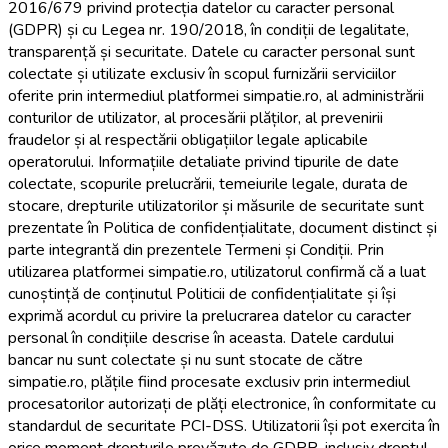
2016/679 privind protecția datelor cu caracter personal
(GDPR) și cu Legea nr. 190/2018, în condiții de legalitate,
transparență și securitate. Datele cu caracter personal sunt
colectate și utilizate exclusiv în scopul furnizării serviciilor
oferite prin intermediul platformei simpatie.ro, al administrării
conturilor de utilizator, al procesării plăților, al prevenirii
fraudelor și al respectării obligațiilor legale aplicabile
operatorului. Informațiile detaliate privind tipurile de date
colectate, scopurile prelucrării, temeiurile legale, durata de
stocare, drepturile utilizatorilor și măsurile de securitate sunt
prezentate în Politica de confidențialitate, document distinct și
parte integrantă din prezentele Termeni și Condiții. Prin
utilizarea platformei simpatie.ro, utilizatorul confirmă că a luat
cunoștință de conținutul Politicii de confidențialitate și își
exprimă acordul cu privire la prelucrarea datelor cu caracter
personal în condițiile descrise în aceasta. Datele cardului
bancar nu sunt colectate și nu sunt stocate de către
simpatie.ro, plățile fiind procesate exclusiv prin intermediul
procesatorilor autorizați de plăți electronice, în conformitate cu
standardul de securitate PCI-DSS. Utilizatorii își pot exercita în
orice moment drepturile prevăzute de GDPR, inclusiv dreptul