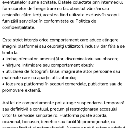
eventualelor sume achitate. Datele colectate prin intermediul
formularelor de înregistrare nu fac obiectul vânzării sau
cesionării către terți, acestea fiind utilizate exclusiv în scopul
furnizării serviciilor, în conformitate cu Politica de
confidențialitate.
Este strict interzis orice comportament care aduce atingere
imaginii platformei sau celorlalți utilizatori, inclusiv, dar fără a se
limita la:
• limbaj ofensator, amenințător, discriminatoriu sau obscen;
• hărțuire, intimidare sau comportament abuziv;
• utilizarea de fotografii false, imagini ale altor persoane sau
materiale care nu aparțin utilizatorului;
• folosirea platformei în scopuri comerciale, publicitare sau de
promovare externă.
Astfel de comportamente pot atrage suspendarea temporară
sau definitivă a contului, precum și restricționarea accesului
viitor la serviciile simpatie.ro. Platforma poate acorda,
ocazional, bonusuri, beneficii sau facilități promoționale, cu
caracter limitat și netransferabil. Acestea pot fi retrase oricând