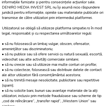
informațiile furnizate și pentru consecințele acțiunilor sale.
DENIRO MEDIA INVEST SRL nu își asumă nicio răspundere
juridică pentru informațiile, opiniile sau materialele publicate ori
transmise de către utilizatori prin intermediul platformei.
Utilizatorul se obligă să utilizeze platforma simpatie.ro în mod
legal, responsabil și cu respectarea următoarelor reguli:
• să nu folosească un limbaj vulgar, obscen, ofensator,
amenințător sau discriminatoriu;
• să nu publice sau să ofere servicii cu natură sexuală, escortă,
videochat sau alte activități comerciale similare;
• să nu creeze sau să utilizeze mai multe conturi ori profile;
• să nu colecteze, folosească sau distribuie datele de contact
ale altor utilizatori fără consimțământul acestora;
• să nu trimită mesaje nesolicitate, publicitare sau repetitive
(spam);
• să nu solicite bani, bunuri sau avantaje materiale de la alți
utilizatori, inclusiv prin metode frauduloase sau scheme de tip
„cod de reîncărcare”, „transfer rapid”, „Western Union” sau