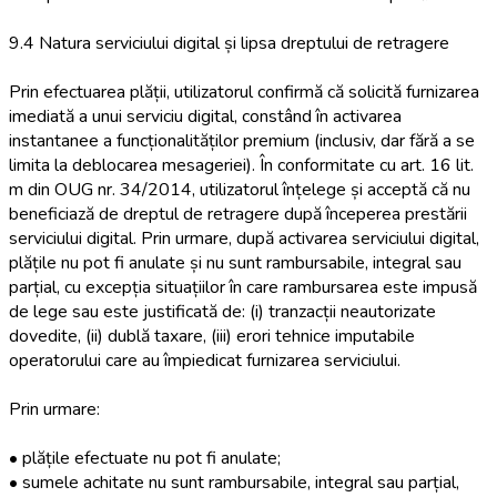
9.4 Natura serviciului digital și lipsa dreptului de retragere
Prin efectuarea plății, utilizatorul confirmă că solicită furnizarea
imediată a unui serviciu digital, constând în activarea
instantanee a funcționalităților premium (inclusiv, dar fără a se
limita la deblocarea mesageriei). În conformitate cu art. 16 lit.
m din OUG nr. 34/2014, utilizatorul înțelege și acceptă că nu
beneficiază de dreptul de retragere după începerea prestării
serviciului digital. Prin urmare, după activarea serviciului digital,
plățile nu pot fi anulate și nu sunt rambursabile, integral sau
parțial, cu excepția situațiilor în care rambursarea este impusă
de lege sau este justificată de: (i) tranzacții neautorizate
dovedite, (ii) dublă taxare, (iii) erori tehnice imputabile
operatorului care au împiedicat furnizarea serviciului.
Prin urmare:
• plățile efectuate nu pot fi anulate;
• sumele achitate nu sunt rambursabile, integral sau parțial,