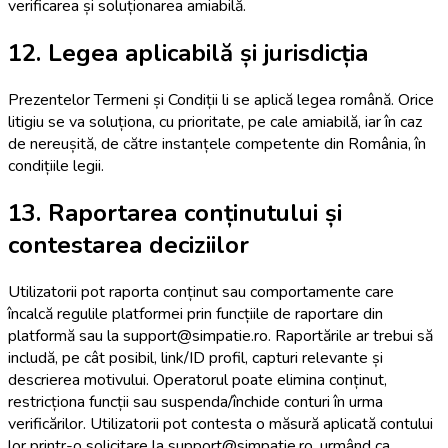
verificarea și soluționarea amiabilă.
12. Legea aplicabilă și jurisdicția
Prezentelor Termeni și Condiții li se aplică legea română. Orice
litigiu se va soluționa, cu prioritate, pe cale amiabilă, iar în caz
de nereușită, de către instanțele competente din România, în
condițiile legii.
13. Raportarea conținutului și
contestarea deciziilor
Utilizatorii pot raporta conținut sau comportamente care
încalcă regulile platformei prin funcțiile de raportare din
platformă sau la support@simpatie.ro. Raportările ar trebui să
includă, pe cât posibil, link/ID profil, capturi relevante și
descrierea motivului. Operatorul poate elimina conținut,
restricționa funcții sau suspenda/închide conturi în urma
verificărilor. Utilizatorii pot contesta o măsură aplicată contului
lor printr-o solicitare la support@simpatie.ro, urmând ca