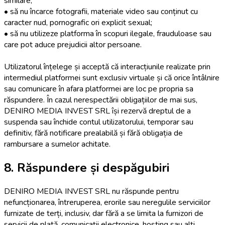
similare;
• să nu încarce fotografii, materiale video sau conținut cu
caracter nud, pornografic ori explicit sexual;
• să nu utilizeze platforma în scopuri ilegale, frauduloase sau
care pot aduce prejudicii altor persoane.
Utilizatorul înțelege și acceptă că interacțiunile realizate prin
intermediul platformei sunt exclusiv virtuale și că orice întâlnire
sau comunicare în afara platformei are loc pe propria sa
răspundere. În cazul nerespectării obligațiilor de mai sus,
DENIRO MEDIA INVEST SRL își rezervă dreptul de a
suspenda sau închide contul utilizatorului, temporar sau
definitiv, fără notificare prealabilă și fără obligația de
rambursare a sumelor achitate.
8. Răspundere și despăgubiri
DENIRO MEDIA INVEST SRL nu răspunde pentru
nefuncționarea, întreruperea, erorile sau neregulile serviciilor
furnizate de terți, inclusiv, dar fără a se limita la furnizori de
servicii de plată, comunicații electronice, hosting sau alți