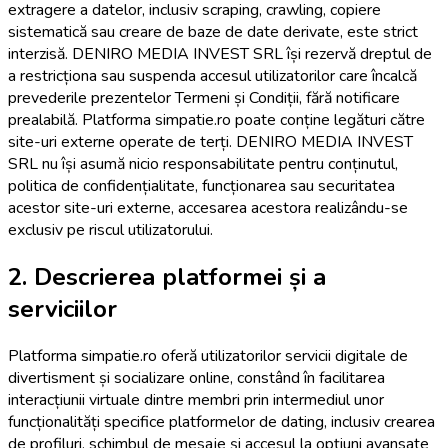
extragere a datelor, inclusiv scraping, crawling, copiere
sistematică sau creare de baze de date derivate, este strict
interzisă. DENIRO MEDIA INVEST SRL își rezervă dreptul de
a restricționa sau suspenda accesul utilizatorilor care încalcă
prevederile prezentelor Termeni și Condiții, fără notificare
prealabilă. Platforma simpatie.ro poate conține legături către
site-uri externe operate de terți. DENIRO MEDIA INVEST
SRL nu își asumă nicio responsabilitate pentru conținutul,
politica de confidențialitate, funcționarea sau securitatea
acestor site-uri externe, accesarea acestora realizându-se
exclusiv pe riscul utilizatorului.
2. Descrierea platformei și a
serviciilor
Platforma simpatie.ro oferă utilizatorilor servicii digitale de
divertisment și socializare online, constând în facilitarea
interacțiunii virtuale dintre membri prin intermediul unor
funcționalități specifice platformelor de dating, inclusiv crearea
de profiluri, schimbul de mesaje și accesul la opțiuni avansate