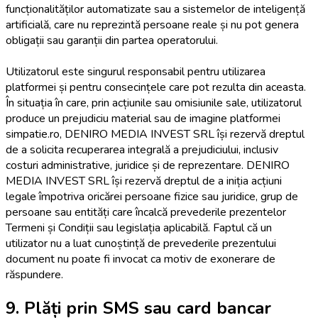
funcționalităților automatizate sau a sistemelor de inteligență
artificială, care nu reprezintă persoane reale și nu pot genera
obligații sau garanții din partea operatorului.
Utilizatorul este singurul responsabil pentru utilizarea
platformei și pentru consecințele care pot rezulta din aceasta.
În situația în care, prin acțiunile sau omisiunile sale, utilizatorul
produce un prejudiciu material sau de imagine platformei
simpatie.ro, DENIRO MEDIA INVEST SRL își rezervă dreptul
de a solicita recuperarea integrală a prejudiciului, inclusiv
costuri administrative, juridice și de reprezentare. DENIRO
MEDIA INVEST SRL își rezervă dreptul de a iniția acțiuni
legale împotriva oricărei persoane fizice sau juridice, grup de
persoane sau entități care încalcă prevederile prezentelor
Termeni și Condiții sau legislația aplicabilă. Faptul că un
utilizator nu a luat cunoștință de prevederile prezentului
document nu poate fi invocat ca motiv de exonerare de
răspundere.
9. Plăți prin SMS sau card bancar