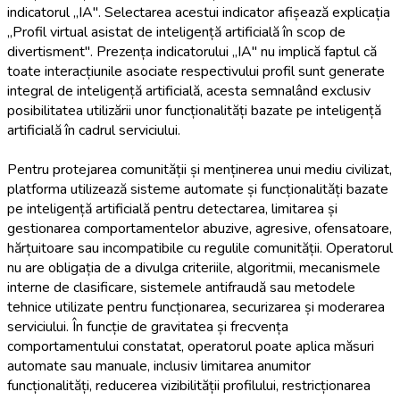
indicatorul „IA". Selectarea acestui indicator afișează explicația
„Profil virtual asistat de inteligență artificială în scop de
divertisment". Prezența indicatorului „IA" nu implică faptul că
toate interacțiunile asociate respectivului profil sunt generate
integral de inteligență artificială, acesta semnalând exclusiv
posibilitatea utilizării unor funcționalități bazate pe inteligență
artificială în cadrul serviciului.
Pentru protejarea comunității și menținerea unui mediu civilizat,
platforma utilizează sisteme automate și funcționalități bazate
pe inteligență artificială pentru detectarea, limitarea și
gestionarea comportamentelor abuzive, agresive, ofensatoare,
hărțuitoare sau incompatibile cu regulile comunității. Operatorul
nu are obligația de a divulga criteriile, algoritmii, mecanismele
interne de clasificare, sistemele antifraudă sau metodele
tehnice utilizate pentru funcționarea, securizarea și moderarea
serviciului. În funcție de gravitatea și frecvența
comportamentului constatat, operatorul poate aplica măsuri
automate sau manuale, inclusiv limitarea anumitor
funcționalități, reducerea vizibilității profilului, restricționarea