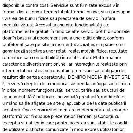
disponibile contra cost. Serviciile sunt furnizate exclusiv în
format digital, prin intermediul platformei online, și nu presupun
livrarea de bunuri fizice sau prestarea de servicii în afara
mediului virtual. Accesul la anumite funcționalități ale
platformei este gratuit, în timp ce alte servicii pot fi disponibile
doar în baza unui abonament sau a unei plăți online, conform
tarifelor afișate pe site la momentul achiziției. simpatie.ro nu
garantează stabilirea unor relații reale, întâlniri fizice, rezultate
romantice sau compatibilități între utilizatori. Platforma are
caracter de divertisment online, iar interacțiunile realizate prin
intermediul acesteia nu constituie promisiuni sau obligații de
rezultat din partea operatorului. DENIRO MEDIA INVEST SRL
își rezervă dreptul de a modifica, suspenda, adăuga sau elimina
în orice moment funcționalități, servicii, tarife sau structuri de
abonament, fără notificare individuală prealabilă, modificările
urmând să fie afișate pe site și aplicabile de la data publicării
acestora. Orice servicii suplimentare implementate ulterior pe
platformă vor fi supuse prezentelor Termeni și Condiții, cu
excepția situațiilor în care pentru acestea sunt stabilite condiții
de utilizare distincte, comunicate în mod expres utilizatorilor.