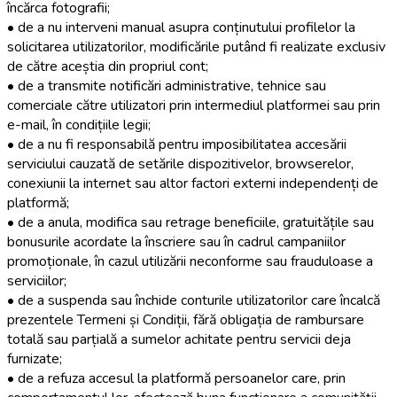
încărca fotografii;
• de a nu interveni manual asupra conținutului profilelor la
solicitarea utilizatorilor, modificările putând fi realizate exclusiv
de către aceștia din propriul cont;
• de a transmite notificări administrative, tehnice sau
comerciale către utilizatori prin intermediul platformei sau prin
e-mail, în condițiile legii;
• de a nu fi responsabilă pentru imposibilitatea accesării
serviciului cauzată de setările dispozitivelor, browserelor,
conexiunii la internet sau altor factori externi independenți de
platformă;
• de a anula, modifica sau retrage beneficiile, gratuitățile sau
bonusurile acordate la înscriere sau în cadrul campaniilor
promoționale, în cazul utilizării neconforme sau frauduloase a
serviciilor;
• de a suspenda sau închide conturile utilizatorilor care încalcă
prezentele Termeni și Condiții, fără obligația de rambursare
totală sau parțială a sumelor achitate pentru servicii deja
furnizate;
• de a refuza accesul la platformă persoanelor care, prin