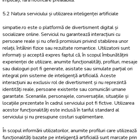
5.2 Natura serviciului și utilizarea inteligenței artificiale
simpatie.ro este o platformă de divertisment digital și
socializare online. Serviciul nu garantează interacțiuni cu
persoane reale și nu oferă promisiuni privind stabilirea unor
relații, întâlniri fizice sau rezultate romantice. Utilizatorii sunt
informați și acceptă expres faptul că, în scopul îmbunătățirii
experienței de utilizare, anumite funcționalități, profiluri, mesaje
sau dialoguri pot fi generate, asistate sau simulate parțial ori
integral prin sisteme de inteligență artificială. Aceste
interacțiuni au exclusiv rol de divertisment și nu reprezintă
identități reale, persoane existente sau comunicări umane
garantate. Scenariile, personajele, conversațiile, situațiile și
locațiile prezentate în cadrul serviciului pot fi fictive. Utilizarea
acestor funcționalități este inclusă în tariful standard al
serviciului și nu presupune costuri suplimentare.
În scopul informării utilizatorilor, anumite profiluri care utilizează
funcționalități bazate pe inteligență artificială sunt marcate prin