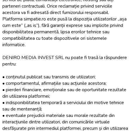
parteneri contractuali. Orice reclamație privind serviciile
acestora va fi adresată direct furnizorului responsabil.
Platforma simpatie.ro este pusă la dispoziția utilizatorilor „așa
cum este” („as is”), fără garanții exprese sau implicite privind
disponibilitatea permanentă, lipsa erorilor tehnice sau
compatibilitatea cu toate dispozitivele ori sistemele
informatice.
DENIRO MEDIA INVEST SRL nu poate fi trasă la răspundere
pentru:
• conținutul publicat sau transmis de utilizatori;
• comportamentul, afirmațiile sau acțiunile acestora;
• pierderi financiare, emoționale sau de oportunitate rezultate
din utilizarea platformei;
• indisponibilitatea temporară a serviciului din motive tehnice
sau de mentenanță;
• eventuale prejudicii materiale sau morale rezultate din
interacțiunile dintre utilizatori, din comunicările virtuale
desfășurate prin intermediul platformei, precum și din utilizarea