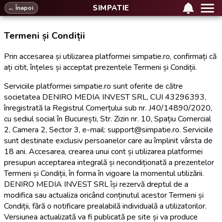
SIMPATIE
← Înapoi
Termeni și Condiții
Prin accesarea și utilizarea platformei simpatie.ro, confirmați că
ați citit, înțeles și acceptat prezentele Termeni și Condiții.
Serviciile platformei simpatie.ro sunt oferite de către
societatea DENIRO MEDIA INVEST SRL, CUI 43296393,
înregistrată la Registrul Comerțului sub nr. J40/14890/2020,
cu sediul social în București, Str. Zizin nr. 10, Spațiu Comercial
2, Camera 2, Sector 3, e-mail: support@simpatie.ro. Serviciile
sunt destinate exclusiv persoanelor care au împlinit vârsta de
18 ani. Accesarea, crearea unui cont și utilizarea platformei
presupun acceptarea integrală și necondiționată a prezentelor
Termeni și Condiții, în forma în vigoare la momentul utilizării.
DENIRO MEDIA INVEST SRL își rezervă dreptul de a
modifica sau actualiza oricând conținutul acestor Termeni și
Condiții, fără o notificare prealabilă individuală a utilizatorilor.
Versiunea actualizată va fi publicată pe site și va produce