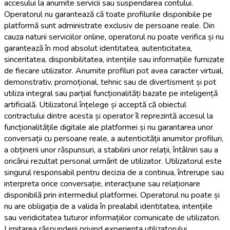
accesului la anumite servicii sau suspendarea contului.
Operatorul nu garantează că toate profilurile disponibile pe
platformă sunt administrate exclusiv de persoane reale. Din
cauza naturii serviciilor online, operatorul nu poate verifica și nu
garantează în mod absolut identitatea, autenticitatea,
sinceritatea, disponibilitatea, intențiile sau informațiile furnizate
de fiecare utilizator. Anumite profiluri pot avea caracter virtual,
demonstrativ, promoțional, tehnic sau de divertisment și pot
utiliza integral sau parțial funcționalități bazate pe inteligență
artificială. Utilizatorul înțelege și acceptă că obiectul
contractului dintre acesta și operator îl reprezintă accesul la
funcționalitățile digitale ale platformei și nu garantarea unor
conversații cu persoane reale, a autenticității anumitor profiluri,
a obținerii unor răspunsuri, a stabilirii unor relații, întâlniri sau a
oricărui rezultat personal urmărit de utilizator. Utilizatorul este
singurul responsabil pentru decizia de a continua, întrerupe sau
interpreta orice conversație, interacțiune sau relaționare
disponibilă prin intermediul platformei. Operatorul nu poate și
nu are obligația de a valida în prealabil identitatea, intențiile
sau veridicitatea tuturor informațiilor comunicate de utilizatori.
Limitarea răspunderii privind experiența utilizatorului