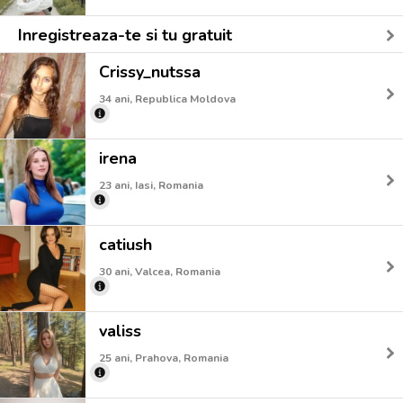
Inregistreaza-te si tu gratuit
Crissy_nutssa
34 ani, Republica Moldova
irena
23 ani, Iasi, Romania
catiush
30 ani, Valcea, Romania
valiss
25 ani, Prahova, Romania