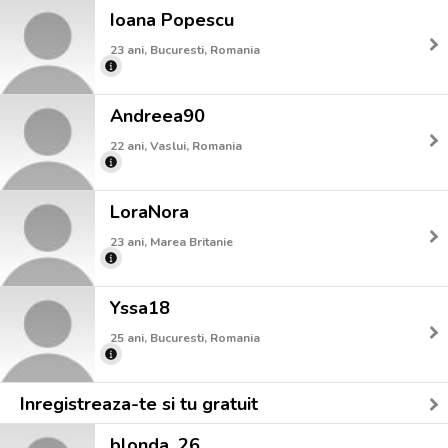
Ioana Popescu
23 ani, Bucuresti, Romania
Andreea90
22 ani, Vaslui, Romania
LoraNora
23 ani, Marea Britanie
Yssa18
25 ani, Bucuresti, Romania
Inregistreaza-te si tu gratuit
blonda_26