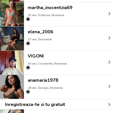
martha_inocentzia69
25 ani, Prahova, Romania
elena_2006
27 ani, Germania
VIGONI
34 ani, Constanta, Romania
anamaria1978
26 ani, Giurgiu, Romania
Inregistreaza-te si tu gratuit