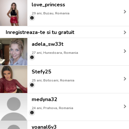
love_princess
29 ani, Buzau, Romania
Inregistreaza-te si tu gratuit
adela_sw33t
27 ani, Hunedoara, Romania
Stefy25
25 ani, Botosani, Romania
medyna32
24 ani, Prahova, Romania
yoanal6v3