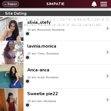
SIMPATIE
← Înapoi
Site Dating
Cel mai un site de dating din Romania este Simpatie.ro.
silvia_stefy
Intra si tu sa vezi persoane care isi cauta perechea!
24 ani, Bucuresti, Romania
lavinia.monica
27 ani, Timis, Romania
Anca-anca
25 ani, Arad, Romania
Sweetie pie22
25 ani, Iasi, Romania