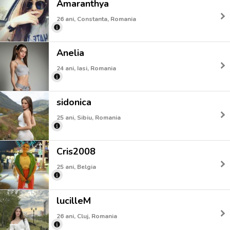
Amaranthya
26 ani, Constanta, Romania
Anelia
24 ani, Iasi, Romania
sidonica
25 ani, Sibiu, Romania
Cris2008
25 ani, Belgia
lucilleM
26 ani, Cluj, Romania