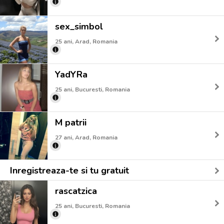
sex_simbol
25 ani, Arad, Romania
YadYRa
25 ani, Bucuresti, Romania
M patrii
27 ani, Arad, Romania
Inregistreaza-te si tu gratuit
rascatzica
25 ani, Bucuresti, Romania