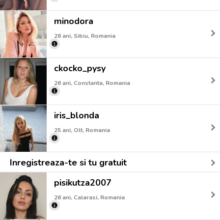
minodora
26 ani, Sibiu, Romania
ckocko_pysy
26 ani, Constanta, Romania
iris_blonda
25 ani, Olt, Romania
Inregistreaza-te si tu gratuit
pisikutza2007
26 ani, Calarasi, Romania