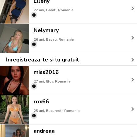
Elleny
27 ani, Galati, Romania
Nelymary
26 ani, Bacau, Romania
Inregistreaza-te si tu gratuit
miss2016
27 ani, Ilfov, Romania
rox66
25 ani, Bucuresti, Romania
andreaa