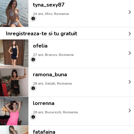
tyna_sexy87
24 ani, Ilfov, Romania
Inregistreaza-te si tu gratuit
ofelia
27 ani, Brasov, Romania
ramona_buna
28 ani, Galati, Romania
lorrenna
26 ani, Bucuresti, Romania
fatafaina