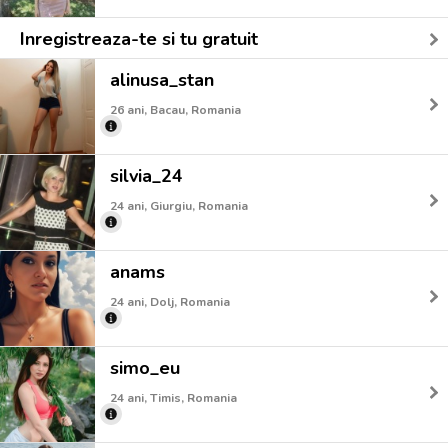
Inregistreaza-te si tu gratuit
alinusa_stan
26 ani, Bacau, Romania
silvia_24
24 ani, Giurgiu, Romania
anams
24 ani, Dolj, Romania
simo_eu
24 ani, Timis, Romania