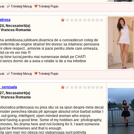
vat
Trimiteţi Mesaj
Trimiteţi Pupic
ndreea
24, Necasatorit(a)
, Vrancea Romania
ana ambitioasa,iubitoare,doarnica de a cunoastecun coleg de
preferinta de origine straina! Imi doresc sa intalnesc persoana
i ofere respect , armonie si pace pentru zilele care urmeaza,
tot ce-mi vor mie !!!
orp bine lucrat,pentru mai numeroase detali pe CHAT!
 serios dornic de a avea o relatie si de a ma intretine
vat
Trimiteţi Mesaj
Trimiteţi Pupic
a_senzuala
27, Necasatorit(a)
, Vrancea Romania
 nebunatica pritenoasa nu prea stiu ce sa spun despre mine decat
sider perechea ideala ptr aproape absolut orice barbat solitar I
, out-going, intelligent, open-minded woman who enjoys
and having a good time. Some of my hobbies are: photography,
 movies, No drama here and not looking for it. I want someone
just be themselves and that is enough.
lita sani mari nici obeza nici slabanoaga sunt potrivita