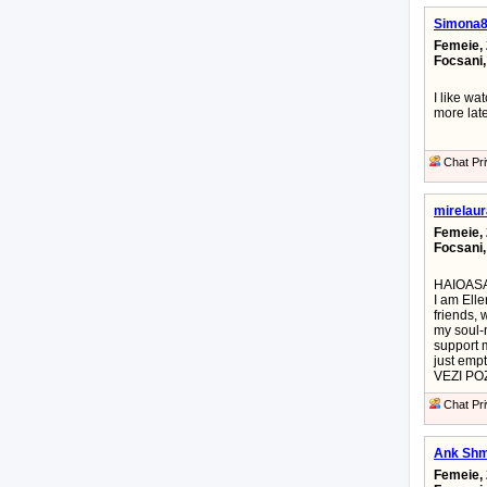
Simona
Femeie, 
Focsani
I like wa
more late
Chat Pri
mirelaur
Femeie, 
Focsani
HAIOASA 
I am Elle
friends, 
my soul-m
support m
just empt
VEZI POZ
Chat Pri
Ank Shm
Femeie, 