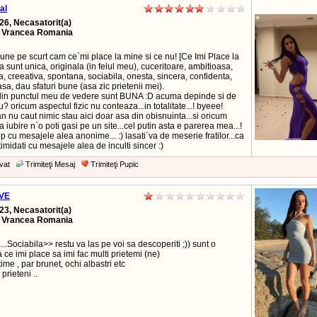
al
26, Necasatorit(a)
, Vrancea Romania
une pe scurt cam ce`mi place la mine si ce nu! [Ce Imi Place la
a sunt unica, originala (in felul meu), cuceritoare, ambitioasa,
, creeativa, spontana, sociabila, onesta, sincera, confidenta,
sa, dau sfaturi bune (asa zic prietenii mei).
 din punctul meu de vedere sunt BUNA :D acuma depinde si de
u? oricum aspectul fizic nu conteaza...in totalitate...! byeee!
nu caut nimic stau aici doar asa din obisnuinta...si oricum
 iubire n`o poti gasi pe un site...cel putin asta e parerea mea...!
p cu mesajele alea anonime... :) lasati`va de meserie fratilor...ca
imidati cu mesajele alea de inculti sincer :)
vat
Trimiteţi Mesaj
Trimiteţi Pupic
VE
23, Necasatorit(a)
, Vrancea Romania
..Sociabila>> restu va las pe voi sa descoperiti ;)) sunt o
ce imi place sa imi fac multi prietemi (ne)
time , par brunet, ochi albastri etc
prieteni ..