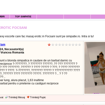
MBRI
TOP SIMPATIE
EROTIC FOCSANI
xy escorte care fac masaj erotic in Focsani sunt pe simpatie.ro. Intra si tu!
riam
24, Necasatorit(a)
, Vrancea Romania
Sunt o blonda simpatica in cautare de un barbat darnic cu
i reciproce ?-???????, ? ??????? ??????, ?? ??? ??????? ?
? ??? ???????, ?????? ? ???? ????? ? ???, ? ???? ???????
???? ? ????. ?-???????, ??????? ????? ? ??????????? ????
, ?????? ???? ??????? ?????. ??????? ?... ? ? ??
?...
ar lung, alura placut, 1,63 inaltime
arbat pentru o prietenie cu castiguri reciproce
vat
Trimiteţi Mesaj
Trimiteţi Pupic