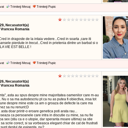
vat
Trimiteţi Mesaj
Trimiteţi Pupic
29, Necasatorit(a)
, Vrancea Romania
red in dragoste de la intaia vedere...Cred in soarta ,care iti
ansele pierdute in trecut...Cred in prietenia dintre un barbat si o
. LA VIE EST BELLE !
vat
Trimiteţi Mesaj
Trimiteţi Pupic
26, Necasatorit(a)
, Vrancea Romania
anta", asta au spus despre mine majoritatea oamenilor care m-au
 Nu o sa ma autodescriu pt ca nu as putea fi obiectiva, insa tot
pune despre mine este ca am o groaza de defecte la care ma
nez sa nu renunt:D
 asta doar printr-o eroare genetica poti arata rau...
seaza ca persoanele care intra in discutie cu mine, sa nu fie
a sex (stiu ca e o utopie, dar speranta moare ultima) sa stie
sa scrie corect, si sa vorbeasca elegant chiar de cat de frustrati
 sunt destul de exigenta, nu?