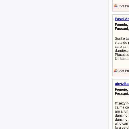
Chat Pri
Pavel A
Femeie, 
Focsani
Sunt o t
viata,de 
care sa-m
daruiesc 
Placut,c
Un bardat
Chat Pri
ubytzik
Femeie, 
Focsani
fff sexy
ca ma con
am a fun
dancing 
dancing,
who can 
fara celu