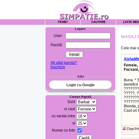
FEMEI
CAUTARE
LISTA ME
Logare:
User:
MASAJ 
Parolă:
Cele mai se
AishaMi
Aţi uitat parola?
Femeie, 
Inscriere
Focsani
sau
Buna :* 
benefici
Login cu Google
???????
?????, 
Cautare Rapidă
????????
Sunt
????????
Blonda, p
si caut
Caut un b
cu varsta intre
si
Chat Pri
Numai cu foto