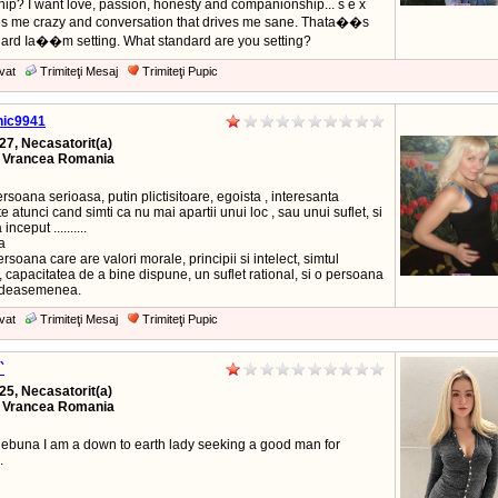
hip? I want love, passion, honesty and companionship... s e x
ves me crazy and conversation that drives me sane. Thata��s
dard Ia��m setting. What standard are you setting?
vat
Trimiteţi Mesaj
Trimiteţi Pupic
nic9941
27, Necasatorit(a)
, Vrancea Romania
rsoana serioasa, putin plictisitoare, egoista , interesanta
e atunci cand simti ca nu mai apartii unui loc , sau unui suflet, si
inceput ..........
a
rsoana care are valori morale, principii si intelect, simtul
 capacitatea de a bine dispune, un suflet rational, si o persoana
 deasemenea.
vat
Trimiteţi Mesaj
Trimiteţi Pupic
`
25, Necasatorit(a)
, Vrancea Romania
nebuna I am a down to earth lady seeking a good man for
.