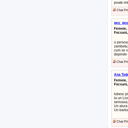
poate imi
Chat Pri
geo_geo
Femeie, 
Focsani
o persoa
zambetu;
cum se ve
depinde 
Chat Pri
Ana Tod
Femeie, 
Focsani
Iubesc p
la un Lic
serioasa,
Un alura 
Un barbat
Chat Pri