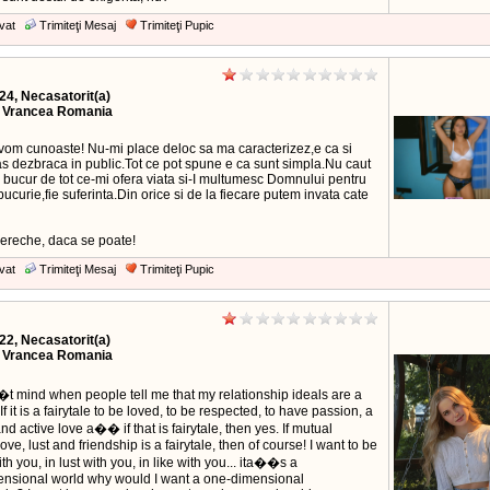
vat
Trimiteţi Mesaj
Trimiteţi Pupic
24, Necasatorit(a)
, Vrancea Romania
vom cunoaste! Nu-mi place deloc sa ma caracterizez,e ca si
s dezbraca in public.Tot ce pot spune e ca sunt simpla.Nu caut
 bucur de tot ce-mi ofera viata si-I multumesc Domnului pentru
 bucurie,fie suferinta.Din orice si de la fiecare putem invata cate
pereche, daca se poate!
vat
Trimiteţi Mesaj
Trimiteţi Pupic
22, Necasatorit(a)
, Vrancea Romania
t mind when people tell me that my relationship ideals are a
 If it is a fairytale to be loved, to be respected, to have passion, a
d active love a�� if that is fairytale, then yes. If mutual
love, lust and friendship is a fairytale, then of course! I want to be
ith you, in lust with you, in like with you... ita��s a
ensional world why would I want a one-dimensional