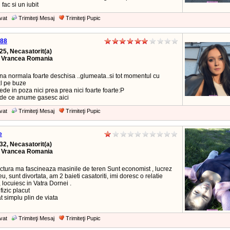
 fac si un iubit
vat
Trimiteţi Mesaj
Trimiteţi Pupic
88
25, Necasatorit(a)
, Vrancea Romania
na normala foarte deschisa ..glumeata..si tot momentul cu
l pe buze
de in poza nici prea prea nici foarte foarte:P
de ce anume gasesc aici
vat
Trimiteţi Mesaj
Trimiteţi Pupic
e
32, Necasatorit(a)
, Vrancea Romania
ictura ma fascineaza masinile de teren Sunt economist , lucrez
eu, sunt divortata, am 2 baieti casatoriti, imi doresc o relatie
 locuiesc in Vatra Dornei .
fizic placut
 simplu plin de viata
vat
Trimiteţi Mesaj
Trimiteţi Pupic