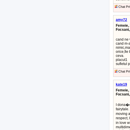
Chat Pri
amy72
Femeie, 
Focsani
cand ne 
cand m-a
nimic,ma
orice,fie
ceva.
placut1
sufletul 
Chat Pri
kate19
Femeie, 
Focsani
I dona��
fairytale.
moving an
respect, 
in love w
multidim