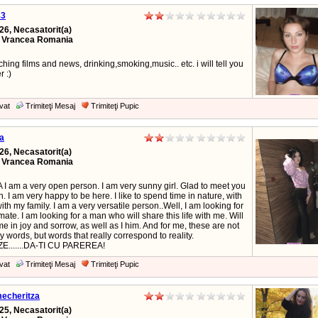
83
26, Necasatorit(a)
, Vrancea Romania
tching films and news, drinking,smoking,music.. etc. i will tell you
r :)
vat
Trimiteţi Mesaj
Trimiteţi Pupic
a
26, Necasatorit(a)
, Vrancea Romania
I am a very open person. I am very sunny girl. Glad to meet you
n. I am very happy to be here. I like to spend time in nature, with
with my family. I am a very versatile person..Well, I am looking for
ate. I am looking for a man who will share this life with me. Will
e in joy and sorrow, as well as I him. And for me, these are not
y words, but words that really correspond to reality.
E.......DA-TI CU PAREREA!
vat
Trimiteţi Mesaj
Trimiteţi Pupic
echeritza
25, Necasatorit(a)