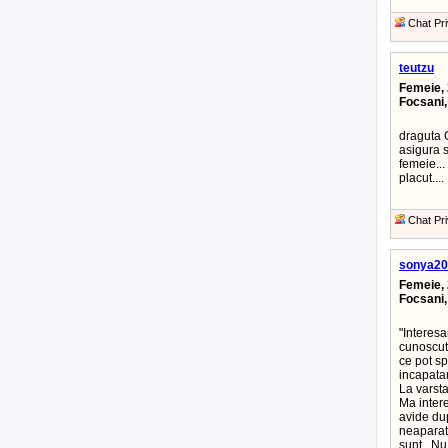
Chat Pri
teutzu
Femeie, 
Focsani
draguta C
asigura s
femeie..
placut....
Chat Pri
sonya20
Femeie, 
Focsani
"Interes
cunoscut.
ce pot s
incapata
La varsta
Ma intere
avide dup
neaparat 
sunt...Nu