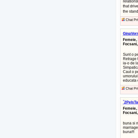
relations
that dri
the stan
Chat Pri
GinaVor
Femeie, 
Focsani
Sunt o pe
Retrage t
ia-o de la 
Simpatic
Caut o pe
umorului,
educata
Chat Pri
`2PeIsTa
Femeie, 
Focsani
buna si 
marriage
buna!!!