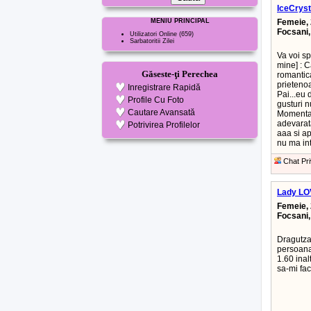
IceCryst
MENIU PRINCIPAL
Femeie, 
Focsani
Utilizatori Online
(659)
Sarbatoritii Zilei
Va voi sp
mine] : C
Găseste-ţi Perechea
romantica
prietenoa
Inregistrare Rapidă
Pai...eu
Profile Cu Foto
gusturi n
Cautare Avansată
Momentan 
adevarata
Potrivirea Profilelor
aaa si ap
nu ma int
Chat Pri
Lady LO
Femeie, 
Focsani
Dragutza.
persoana 
1.60 inal
sa-mi fac 