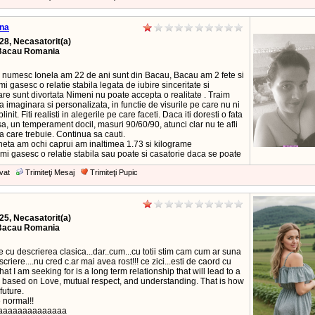
ana
28, Necasatorit(a)
Bacau Romania
numesc Ionela am 22 de ani sunt din Bacau, Bacau am 2 fete si
i gasesc o relatie stabila legata de iubire sinceritate si
re sunt divortata Nimeni nu poate accepta o realitate . Traim
la imaginara si personalizata, in functie de visurile pe care nu ni
init. Fiti realisti in alegerile pe care faceti. Daca iti doresti o fata
, un temperament docil, masuri 90/60/90, atunci clar nu te afli
 care trebuie. Continua sa cauti.
neta am ochi caprui am inaltimea 1.73 si kilograme
i gasesc o relatie stabila sau poate si casatorie daca se poate
vat
Trimiteţi Mesaj
Trimiteţi Pupic
25, Necasatorit(a)
Bacau Romania
 cu descrierea clasica...dar..cum...cu totii stim cam cum ar suna
criere....nu cred c.ar mai avea rost!!! ce zici...esti de caord cu
t I am seeking for is a long term relationship that will lead to a
 based on Love, mutual respect, and understanding. That is how
future.
 normal!!
aaaaaaaaaaaaaaaa