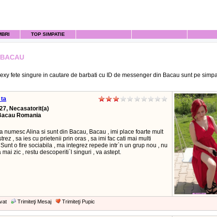
MBRI
TOP SIMPATIE
E BACAU
exy fete singure in cautare de barbati cu ID de messenger din Bacau sunt pe simpat
_ta
27, Necasatorit(a)
Bacau Romania
 numesc Alina si sunt din Bacau, Bacau , imi place foarte mult
trez , sa ies cu prietenii prin oras , sa imi fac cati mai multi
. Sunt o fire sociabila , ma integrez repede intr`n un grup nou , nu
a mai zic , restu descoperiti`l singuri , va astept.
vat
Trimiteţi Mesaj
Trimiteţi Pupic