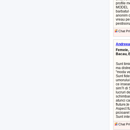
profile m
MODEL
barbatul 
anonim di
vreau pes
pestisor
Chat Pri
Andreea
Femeie, 
Bacau, 
Sunt tim
ma distre
"moda ve
Sunt fide
umorului,
ce insea
sim?i di 
lucruri d
schimbam
atunci ca
fluture,te
Aspect fiz
picioarel 
Sunt int
Chat Pri