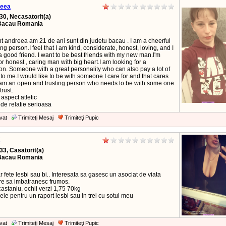
eea
30, Necasatorit(a)
Bacau Romania
t andreea am 21 de ani sunt din judetu bacau . I am a cheerful
ng person.I feel that I am kind, considerate, honest, loving, and I
 a good friend. I want to be best friends with my new man.I'm
or honest , caring man with big heart.I am looking for a
n. Someone with a great personality who can also pay a lot of
 to me.I would like to be with someone I care for and that cares
I am an open and trusting person who needs to be with some one
trust.
aspect atletic
de relatie serioasa
vat
Trimiteţi Mesaj
Trimiteţi Pupic
X
33, Casatorit(a)
Bacau Romania
 fete lesbi sau bi.. Interesata sa gasesc un asociat de viata
re sa imbatranesc frumos.
castaniu, ochii verzi 1,75 70kg
ie pentru un raport lesbi sau in trei cu sotul meu
vat
Trimiteţi Mesaj
Trimiteţi Pupic