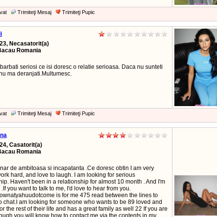
vat
Trimiteţi Mesaj
Trimiteţi Pupic
i
23, Necasatorit(a)
Bacau Romania
barbati seriosi ce isi doresc o relatie serioasa. Daca nu sunteti
i nu ma deranjati.Multumesc.
vat
Trimiteţi Mesaj
Trimiteţi Pupic
na
24, Casatorit(a)
Bacau Romania
inar de ambitoasa si incapatanta .Ce doresc obtin I am very
ork hard, and love to laugh. I am looking for serious
hip. Haven't been in a relationship for almost 10 month . And I'm
.If you want to talk to me, I'd love to hear from you.
ownatyahuudotcome is for me 475 read between the lines to
to chat.I am looking for someone who wants to be 89 loved and
or the rest of their life and has a great family as well 22 If you are
ough you will know how to contact me via the contents in my