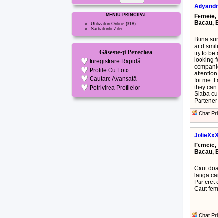
Adyandr
MENIU PRINCIPAL
Femeie, 
Bacau, 
Utilizatori Online
(318)
Sarbatoritii Zilei
Buna sun
and smili
Găseste-ţi Perechea
try to be
looking f
Inregistrare Rapidă
companio
Profile Cu Foto
attention
Cautare Avansată
for me. 
they can 
Potrivirea Profilelor
Slaba cu 
Partener 
Chat Pri
JolieXx
Femeie, 
Bacau, 
Caut doar
langa ca
Par cret 
Caut feme
Chat Pri