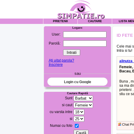
PRIETENII
CAUTARE
LISTA ME
Logare:
User:
ID FET
Parolă:
Cele mai s
Intra si tu!
Aţi uitat parola?
alinutza
Inscriere
Femeie, 
Bacau, 
sau
Buna , ma
Login cu Google
sa ma dis
prieteni 
Cautare Rapidă
stiu ce s
Sunt
si caut
cu varsta intre
si
Chat Pri
Numai cu foto