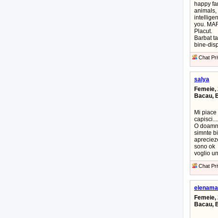
happy fam
animals, 
intellige
you. MA
Placut.
Barbat ta
bine-disp
Chat Pri
salya
Femeie, 
Bacau, 
Mi piace
capisci..
O doamna 
simnte b
aprecieze
sono ok
voglio u
Chat Pri
elenama
Femeie, 
Bacau, 