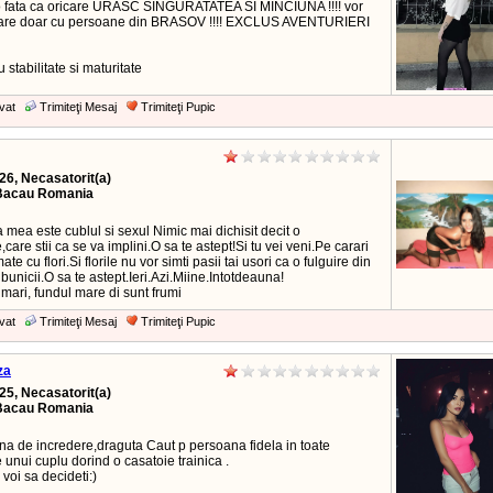
o fata ca oricare URASC SINGURATATEA SI MINCIUNA !!!! vor
are doar cu persoane din BRASOV !!!! EXCLUS AVENTURIERI
u stabilitate si maturitate
vat
Trimiteţi Mesaj
Trimiteţi Pupic
26, Necasatorit(a)
Bacau Romania
mea este cublul si sexul Nimic mai dichisit decit o
,care stii ca se va implini.O sa te astept!Si tu vei veni.Pe carari
te cu flori.Si florile nu vor simti pasii tai usori ca o fulguire din
unicii.O sa te astept.Ieri.Azi.Miine.Intotdeauna!
mari, fundul mare di sunt frumi
vat
Trimiteţi Mesaj
Trimiteţi Pupic
za
25, Necasatorit(a)
Bacau Romania
na de incredere,draguta Caut p persoana fidela in toate
unui cuplu dorind o casatoie trainica .
 voi sa decideti:)