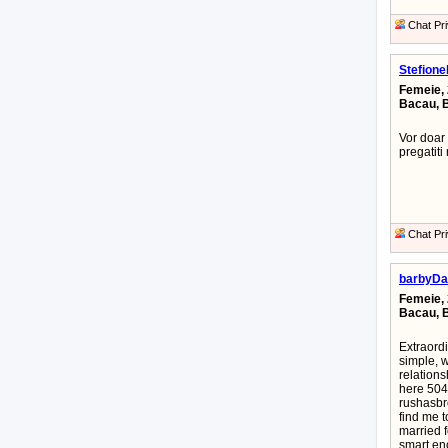
Chat Pri
Stefionel
Femeie, 
Bacau, 
Vor doar 
pregatit
Chat Pri
barbyDa
Femeie, 
Bacau, 
Extraord
simple, w
relations
here 504 
rushasbr
find me 
married f
smart en