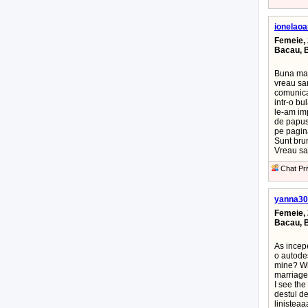
ionelao
Femeie, 
Bacau, 
Buna ma 
vreau sam
comunica
intr-o bu
le-am impl
de papusa
pe pagina
Sunt bru
Vreau sam
Chat Pri
yanna30
Femeie, 
Bacau, 
As incepe
o autodes
mine? Wha
marriage
I see the 
destul de
liniste