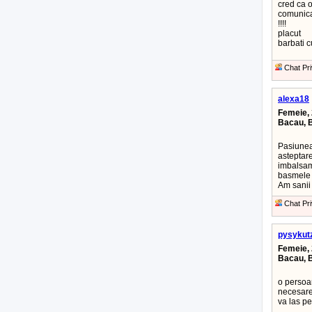
cred ca 
comunic
!!!!
placut
barbati c
Chat Pri
alexa18
Femeie, 
Bacau, 
Pasiunea 
asteptare
imbalsama
basmele b
Am sanii 
Chat Pri
pysykut
Femeie, 
Bacau, 
o persoa
necesare 
va las pe