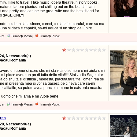
ily. I like to travel, I like music, opera theatre, history books,
nature. I adore picnics and chilling out on the beach. I am
nt and pretty, and can be the great wife and the best friend for
RRIAGE ONLY!
ndru, cu bun simt, sincer, corect, cu simtul umorului, care sa ma
una si daca e capabil, sa-mi aduca si un strop de iubire.
vat
Trimiteţi Mesaj
Trimiteţi Pupic
24, Necasatorit(a)
Bacau Romania
 avere un uomo sincero che mi sta vicino sempre e mi aiuta e mi
...mi piace avere un po di tutto della vita!!!!! Sint zodia Sagetator.
obisnuita si distinsa , modesta, placuta,fara fite , omenirea se
ine in prezenta mea si vor sa gasesc pe cineva care sa-mi
 calitatile, sa putem avea puncte comune in existenta noastra .
n uomo che mi ama e mi vuole bene
vat
Trimiteţi Mesaj
Trimiteţi Pupic
res
20, Necasatorit(a)
Bacau Romania