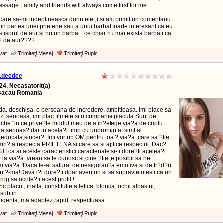
essage.Family and friends will always come first for me
care sa-mi indeplineasca dorintele ;) si am primit un comentariu
n partea unei prietene sau a unui barbat foarte interesant ca eu
tisorul de aur si nu un barbat . ce chiar nu mai exista barbati ca
ul de aur????
vat
Trimiteţi Mesaj
Trimiteţi Pupic
.deedee
24, Necasatorit(a)
Bacau Romania
ida, deschisa, o persoana de incredere, ambitioasa, imi place sa
z, serioasa, imi plac filmele si o companie placuta Sunt de
che "in ce prive?te modul meu de a in?elege via?a de cuplu.
la,serioas? dar in acela?i timp cu unpronuntat simt al
educata,sincer?. Imi vor un OM pentru toat? via?a ,care sa ?tie
mn? a respecta PRIETENA si care sa si aplice respectul. Dac?
STI ca ai aceste caracteristici caracteriale si-ti dore?ti acelea?i
e la via?a ,vreau sa te cunosc si,cine ?tie ,e posibil sa ne
 via?a !Daca te-ai saturat de nesiguran?a emotiva si de tr?d?ri
ut?-ma!Dava i?i dore?ti doar aventuri si sa supravietuiesti ca un
 rog sa ocole?ti acest profil !
ic placut, inalta, constitutie atletica, blonda, ochii albastrii,
subtiri
eligenta, ma adaptez rapid, respectuasa
vat
Trimiteţi Mesaj
Trimiteţi Pupic