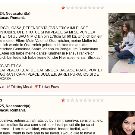
24, Necasatorit(a)
Bacau Romania
ORGOLIOASA ,DEPENDENTA,FARA FRICA,IMI PLACE
IN IUBIRE OFER TOTUL SI IMI PLACE SA MI SE PUNE LA
IE TOTUL SAU NIMIC Ich bin 178cm für 60 kg. Und ich bin ein
d meiner Eltern Mein Vater ist Österreicher, meine Mutter ist
n. Ich wurde in Österreich geboren Ich komme aus der
chischen Gemeinde Sankt Johann im Pongau im Bundesland
. Aber ich habe meine ganze Kindheit in Paris / Frankreich
 ich bin ledig Ich habe keine Kinder Hier ist ein erster Blick auf
 KG,ATLETICA
AT PLACUT ,CAT DE CAT SINCER DACA SE POATE POATE FI
IGURANT CA-MI PLACE,DULCE,IUBARET,PUPACIOS,SI DE
ACASA
vat
Trimiteţi Mesaj
Trimiteţi Pupic
ls
25, Necasatorit(a)
Bacau Romania
ozitiva, optimista, rafinata, cu bun simt, sportiva, sensibila...etc.
sunt multumita asa cum sunt...dar las si pe cei din jur sa-si
erea... I am clever, kind, educated, tender, tactful, well-
lady. I want to love and to be loved. I would like to have a