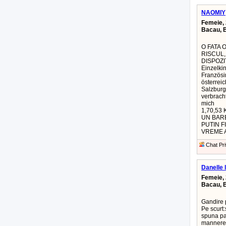
NAOMIY
Femeie, 
Bacau, 
O FATA 
RISCUL,
DISPOZIT
Einzelkin
Französi
österrei
Salzburg
verbracht
mich
1,70,53
UN BARB
PUTIN F
VREME 
Chat Pri
Danelle 
Femeie, 
Bacau, 
Gandire p
Pe scurt:
spuna par
mannered 