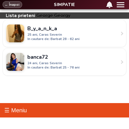
SIMPATIE
← Înapoi
Lista prieteni
George Georgy
B_y_a_n_k_a
25 ani, Caras Severin
In cautare de: Barbat 28 - 62 ani
banca72
24 ani, Caras Severin
In cautare de: Barbat 25 - 76 ani
☰ Meniu