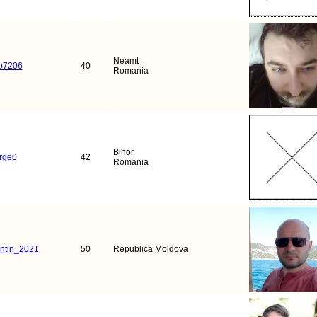
Neamt
o7206
40
Romania
Bihor
rge0
42
Romania
ntin_2021
50
Republica Moldova