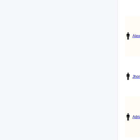
Ale
Jhon
Adr