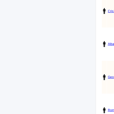
Cri
Alba
Geor
Rom