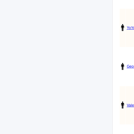
YoY
Geo
Vale