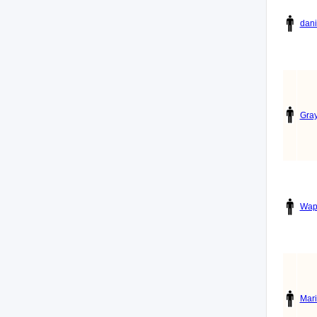
dan
Gray
Wa
Mar