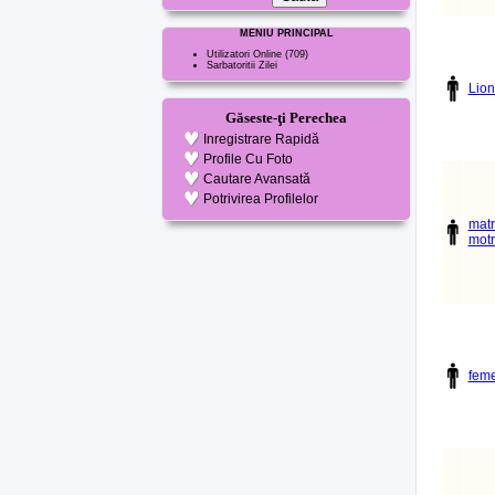
MENIU PRINCIPAL
Utilizatori Online
(709)
Sarbatoritii Zilei
Lio
Găseste-ţi Perechea
Inregistrare Rapidă
Profile Cu Foto
Cautare Avansată
Potrivirea Profilelor
matr
mot
feme