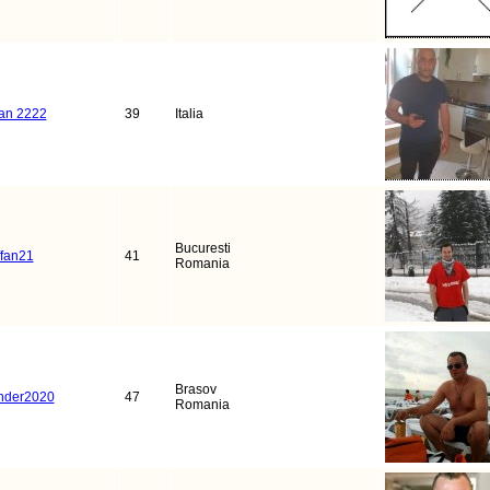
an 2222
39
Italia
Bucuresti
ffan21
41
Romania
Brasov
nder2020
47
Romania