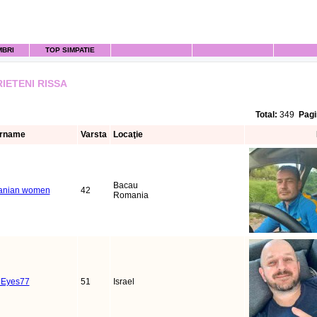
MBRI
TOP SIMPATIE
RIETENI RISSA
Total:
349
Pagi
rname
Varsta
Locaţie
Bacau
anian women
42
Romania
eEyes77
51
Israel