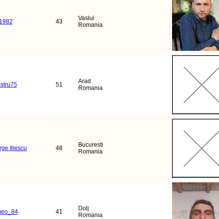
Vaslui
s1982
43
Romania
Arad
stru75
51
Romania
Bucuresti
ge Iliescu
48
Romania
Dolj
eo_84
41
Romania