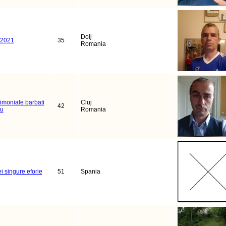
Dolj
n2021
35
Romania
imoniale barbati
Cluj
42
ru
Romania
i singure eforie
51
Spania