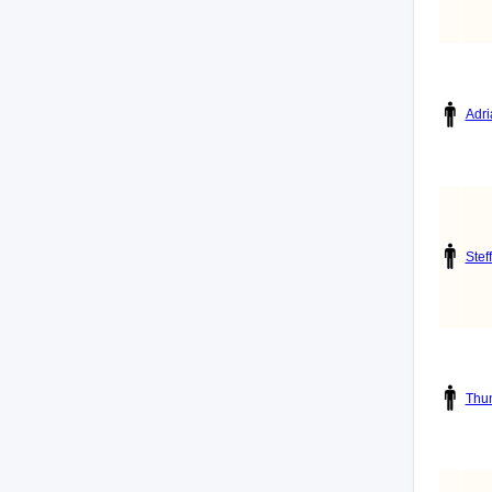
Adri
Stef
Thu