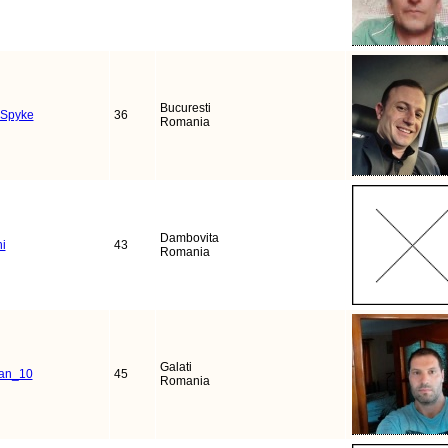
Bucuresti
xSpyke
36
Romania
Dambovita
i
43
Romania
Galati
ian_10
45
Romania