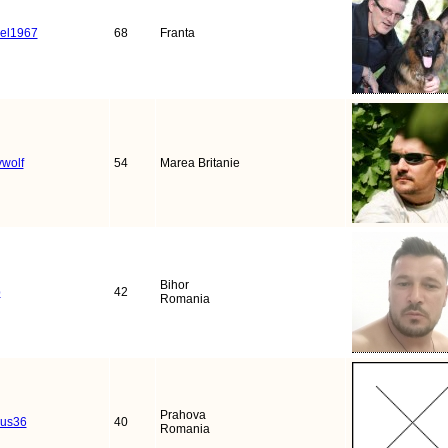
iel1967
68
Franta
wolf
54
Marea Britanie
Bihor
p
42
Romania
Prahova
ius36
40
Romania