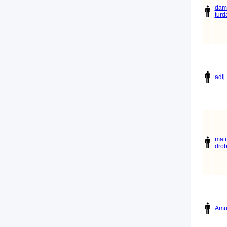
dam
turd
adij
matr
drob
Am