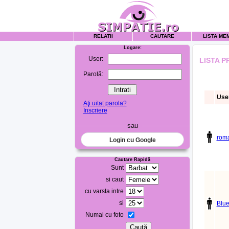
RELATII
CAUTARE
LISTA ME
Logare:
User:
LISTA P
Parolă:
Use
Aţi uitat parola?
Inscriere
sau
rom
Login cu Google
Cautare Rapidă
Sunt
si caut
cu varsta intre
si
Blu
Numai cu foto