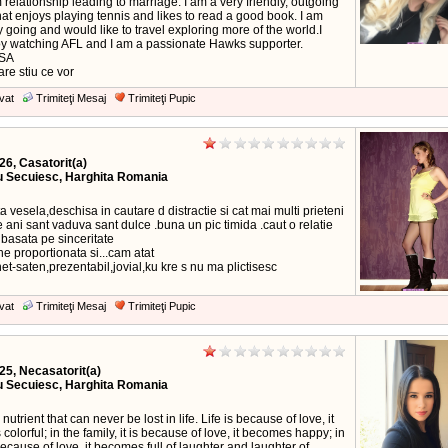
 relationship leading to marriage. I am a very friendly, outgoing
at enjoys playing tennis and likes to read a good book. I am
 going and would like to travel exploring more of the world.I
oy watching AFL and I am a passionate Hawks supporter.
ASA
are stiu ce vor
vat
Trimiteţi Mesaj
Trimiteţi Pupic
26, Casatorit(a)
u Secuiesc, Harghita Romania
ta vesela,deschisa in cautare d distractie si cat mai multi prieteni
ani sant vaduva sant dulce .buna un pic timida .caut o relatie
basata pe sinceritate
ine proportionata si...cam atat
net-saten,prezentabil,jovial,ku kre s nu ma plictisesc
vat
Trimiteţi Mesaj
Trimiteţi Pupic
25, Necasatorit(a)
u Secuiesc, Harghita Romania
 nutrient that can never be lost in life. Life is because of love, it
olorful; in the family, it is because of love, it becomes happy; in
ecause of love, it becomes full of laughter and laughter of