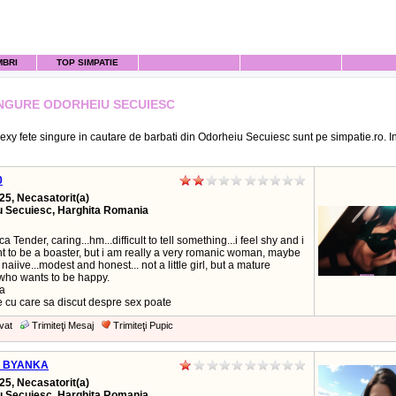
MBRI
TOP SIMPATIE
INGURE ODORHEIU SECUIESC
exy fete singure in cautare de barbati din Odorheiu Secuiesc sunt pe simpatie.ro. In
0
25, Necasatorit(a)
u Secuiesc, Harghita Romania
a Tender, caring...hm...difficult to tell something...i feel shy and i
nt to be a boaster, but i am really a very romanic woman, maybe
it naiive...modest and honest... not a little girl, but a mature
ho wants to be happy.
sa
 cu care sa discut despre sex poate
vat
Trimiteţi Mesaj
Trimiteţi Pupic
_BYANKA
25, Necasatorit(a)
u Secuiesc, Harghita Romania