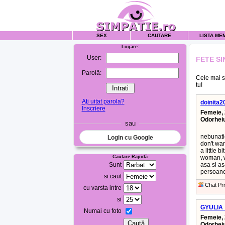
SEX
CAUTARE
LISTA ME
Logare:
User:
FETE S
Parolă:
Cele mai s
tu!
Aţi uitat parola?
doinita2
Inscriere
Femeie, 
Odorhei
sau
nebunatic
Login cu Google
don't wa
a little b
Cautare Rapidă
woman, w
Sunt
asa si a
persoane
si caut
Chat Pri
cu varsta intre
si
GYULIA
Numai cu foto
Femeie, 
Odorhei