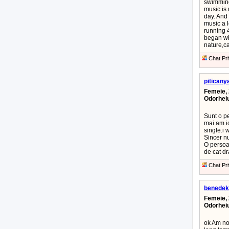
swimming
music is 
day. And
music a l
running 4
began whe
nature,ca
Chat Pri
piticany
Femeie, 
Odorhei
Sunt o pe
mai am id
single.i 
Sincer nu
O persoan
de cat dr
Chat Pri
benedek
Femeie, 
Odorhei
ok Am nob