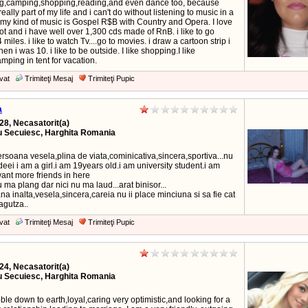
,camping,shopping,reading,and even dance too, because
really part of my life and i can't do without listening to music in a
 my kind of music is Gospel R$B with Country and Opera. I love
ot and i have well over 1,300 cds made of RnB. i like to go
 miles. i like to watch Tv....go to movies. i draw a cartoon strip i
n i was 10. i like to be outside. I like shopping.I like
mping in tent for vacation.
vat
Trimiteţi Mesaj
Trimiteţi Pupic
a
28, Necasatorit(a)
u Secuiesc, Harghita Romania
rsoana vesela,plina de viata,cominicativa,sincera,sportiva...nu
eei i am a girl.i am 19years old.i am university student.i am
want more friends in here
 ma plang dar nici nu ma laud...arat binisor...
a inalta,vesela,sincera,careia nu ii place minciuna si sa fie cat
agutza..
vat
Trimiteţi Mesaj
Trimiteţi Pupic
24, Necasatorit(a)
u Secuiesc, Harghita Romania
le down to earth,loyal,caring very optimistic,and looking for a