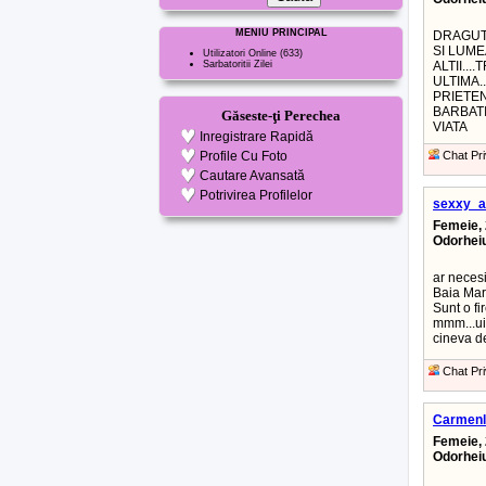
MENIU PRINCIPAL
DRAGUT
SI LUME
Utilizatori Online
(633)
Sarbatoritii Zilei
ALTII...
ULTIMA.
PRIETEN
BARBATI
Găseste-ţi Perechea
VIATA
Inregistrare Rapidă
Profile Cu Foto
Chat Pri
Cautare Avansată
Potrivirea Profilelor
sexxy_a
Femeie, 
Odorhei
ar neces
Baia Mare
Sunt o fi
mmm...uit
cineva de
Chat Pri
Carmenl
Femeie, 
Odorhei