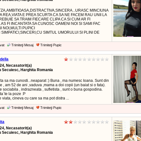
ZA,AMBITIOASA,DISTRACTIVA,SINCERA...URASC MINCIUNA
A REA,VIATA E PREA SCURTA CA SA NE FACEM RAU UNII LA
.TREBUIE SA TRAIM FIECARE CLIPA CA SI CUM AR FI
..AS FI INCANTATA SA CUNOSC OAMENI NOI SI SAMI FAC
I NOI,MULTI PUPICI
 SIMPATICI,SINCERI,CU SIMTUL UMORULUI SI PLINI DE
vat
Trimiteţi Mesaj
Trimiteţi Pupic
della
24, Necasatorit(a)
u Secuiesc, Harghita Romania
ita sa ma cunosti...neaparat :) Buna , ma numesc Ioana. Sunt din
 , am 52 de ani ,vaduva ,mama a doi copii (un baiat si o fata).
re sociabila , indrazneata , sufletista , sunt o buna gospodina.
a`te la poze :P
 viata, cineva cu care sa ma pot distra ...
vat
Trimiteţi Mesaj
Trimiteţi Pupic
ita
24, Necasatorit(a)
u Secuiesc, Harghita Romania