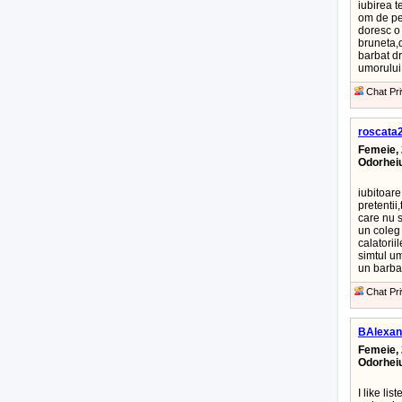
iubirea t
om de pe 
doresc o 
bruneta,
barbat dr
umorului,
Chat Pri
roscata
Femeie, 
Odorhei
iubitoare
pretentii
care nu s
un coleg 
calatorii
simtul um
un barbat
Chat Pri
BAlexan
Femeie, 
Odorhei
I like lis