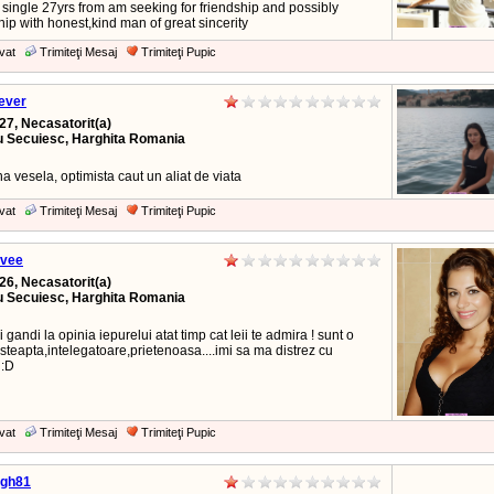
 single 27yrs from am seeking for friendship and possibly
hip with honest,kind man of great sincerity
vat
Trimiteţi Mesaj
Trimiteţi Pupic
ever
27, Necasatorit(a)
u Secuiesc, Harghita Romania
a vesela, optimista caut un aliat de viata
vat
Trimiteţi Mesaj
Trimiteţi Pupic
ovee
26, Necasatorit(a)
u Secuiesc, Harghita Romania
 gandi la opinia iepurelui atat timp cat leii te admira ! sunt o
esteapta,intelegatoare,prietenoasa....imi sa ma distrez cu
 :D
vat
Trimiteţi Mesaj
Trimiteţi Pupic
gh81