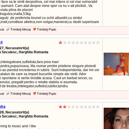
e face sa te simti deopotriva, cel mai intens si cel mai vulnerabil
pamant. Cam atat despre mine sper ca nu v-ati plictisit...Va
viata plina de placeri
dragutza,inalta,53kg
agutz ,de preferinta brunet cu ochii albastrii,cu simtul
inalt,constituie atletica,non-vulgar,manierat,cu studii superioare
vat
Trimiteţi Mesaj
Trimiteţi Pupic
24
27, Necasatorit(a)
u Secuiesc, Harghita Romania
,intelegatoare,sufletista,fara prea mari
,tandra,pupacioasa, Ma numar printre prietene singure ploiesti
i-au pierdut increderea in iubire. Sunt independenta, dar imi vor
alaturi de care sa impart bucuriile simple ale vietii. Ador
le spontane si serile linistite acasa. Caut un barbat sincer, cu
orului, pregatit pentru o relatie stabila si asumata.
 de treaba,intelegator,sufletist,iubitor,tandru
vat
Trimiteţi Mesaj
Trimiteţi Pupic
dra
28, Necasatorit(a)
u Secuiesc, Harghita Romania
tening to music and i like