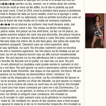
 deseori, realitatea te ajunge din urma si iti arata cat esti de
�a�� pentru ca da, uneori, nu e vorba doar de vointa.
icat de mult ai vrea sa fie altfel, nu iti sta in putinta sa poti
a acel ceva. Cred in DOI, cred in prieteni desi pana si prietenia
rmat in timpul de fata un lucru relativ, cred nu-ti ajunge o viata
cunoaste un om cu adevarat, cred ca printre lucrurile pe care ar
sa le traim de mai multe ori in viata se numara copilaria.
a�a�� mi-ar placea sa vorbesc mai mult despre asta, dar
talgica atunci cand o fac. Nu vreau sa devin nostalgica
place viata. Imi place sa ma simt bine, sa fac ce-mi place, sa
eajma oameni alaturi de care ma pot dezvolta. Imi place muzica
care nu pot sa o traiesc decat daca o cant. Imi plac concertele
e fiecare data ma intorc de la ele fara glas, dar plina de viata.Nu
oamenii aroganti. Oamenii care se cred superiori, desi
al sau spiritual, nu sunt. Nu imi plac oamenii care isi rezolva
e intr-o maniera agresiva. Nu imi place sa fiu tratata ca pe un
rasc sa mi se impuna lucruri sau sa aflu lucruri neadevarate
ine. Nu pot spune ca nu ma afecteaza intr-o oarecare masura,
 in functie de fiecare om in parte, ce vad sau ce aud. Nu pot
m-am obisnuit cu rautatea care poate exista in oameni si nici
ca o voi face. Nu pot spune ca sunt o persoana calma care trece
e peste toate mizeriile, dar dupa ce ma aprind, imi trece. Mi-am
 seama ca nu trebuie sa demonstrez nimic, nimanui. Ca
 este sa fiu impacata eu cu mine, sa fiu constienta de lipsuri si
 sa le acopar, pentru ca chiar de situatie, sa pot spune cu mana
 ca nu mi-e rusine de ceea ce sunt sau ce am facut. Am invatat
tii sunt cea mai mare comoara pe care ne-o da Dumnezeu. Ca
t cat gresim, cu ce gresim, in inima si in ochii parintilor nostri
reu cei dintai si singurii care conteaza. Am invatat ca
 iti scoate in cale oameni care sa te ghideze in momentele
 viata ta. De multiple ori, tarziu iti dai seama care a fost scopul
 aparut in viata ta si de ce in momentul respectiv. Am invatat ca