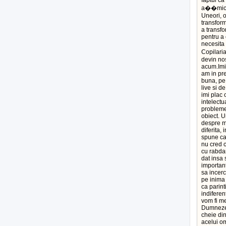
faptul ca
a��mica�
Uneori, or
transform
a transfo
pentru a 
necesita 
Copilari
devin nos
acum.Imi 
am in pr
buna, pe 
live si d
imi plac 
intelectu
problemel
obiect. U
despre m
diferita,
spune ca 
nu cred 
cu rabdar
dat insa
important
sa incerc
pe inima
ca parin
indiferen
vom fi me
Dumnezeu
cheie din
acelui om