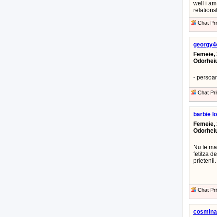
well i am
relations
Chat Pri
georgy4
Femeie, 
Odorhei
- persoan
Chat Pri
barbie l
Femeie, 
Odorhei
Nu te mai
fetitza d
prietenii.
Chat Pri
cosmina