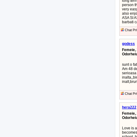
long term
person th
very easy
also enj
ASA SI 
barbati c
Chat Pri
godess
Femeie, 
Odorhei
sunt o fa
Am 48 de 
serioasa 
inalta,,b
inalt,bru
Chat Pri
hera222
Femeie, 
Odorhei
Love is a
becomes c
school, b