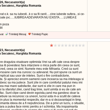
26, Necasatorit(a)
u Secuiesc, Harghita Romania
at o.k. sa nu iubesti...k o sa fii ranit.....cine iubeste sufera...si ce-
isi bate joc......IUBIREA ADEVARATA NU EXISTA......LUMEA E
in poza
it
vat
Trimiteţi Mesaj
Trimiteţi Pupic
23, Necasatorit(a)
u Secuiesc, Harghita Romania
e dragutza visatoare optimista Vrei sa afli cate ceva despre
a iti povestesc fara intarziere o mica parte din ceea ce sunt,
cred, ceea ce simt. Numele meu este Mihaela. Cred ca sunt
ersoane care ma cunosc cu adevarat. Nu pot spune ca sunt un
licat sau usor de inteles. Sunt o fire contradictorie,
ta. Și apreciez enorm oamenii care incearca sa ma inteleaga si
besc sa ma judece. Sunt zile in care comfortul patului meu imi
ea mai mare satisfactie, dar sunt si zile in care ma pun in
i la sfarsitul zilei, cand trag linie, sunt uimita si eu de cate am
a fac. Sunt clipe cand devin egoista,cand ma gandesc doar la
rebuie sa recunosc ca uneori, lucrul asta m-a scutit de cateva
 in plus la momentul respectiv, dar m-a si dezavantajat in timp.
manta ideea de a fi neputinciosa. De a privi un lucru, o situatie,
 fara a putea face nimic pentru a-l schimba. Ma inspaimanta