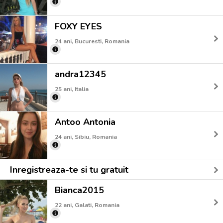
FOXY EYES
24 ani, Bucuresti, Romania
andra12345
25 ani, Italia
Antoo Antonia
24 ani, Sibiu, Romania
Inregistreaza-te si tu gratuit
Bianca2015
22 ani, Galati, Romania