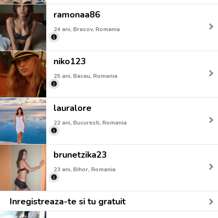
ramonaa86
24 ani, Brasov, Romania
niko123
25 ani, Bacau, Romania
lauralore
22 ani, Bucuresti, Romania
brunetzika23
23 ani, Bihor, Romania
Inregistreaza-te si tu gratuit