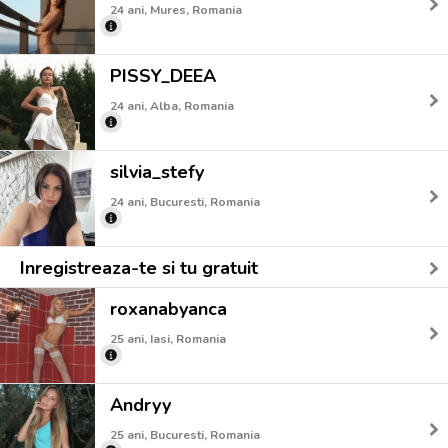
24 ani, Mures, Romania
PISSY_DEEA
24 ani, Alba, Romania
silvia_stefy
24 ani, Bucuresti, Romania
Inregistreaza-te si tu gratuit
roxanabyanca
25 ani, Iasi, Romania
Andryy
25 ani, Bucuresti, Romania