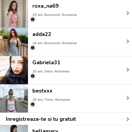
roxa_na69
25 ani, Bucuresti, Romania
adda22
24 ani, Bucuresti, Romania
Gabriela31
25 ani, Sibiu, Romania
bestxxx
25 ani, Timis, Romania
Inregistreaza-te si tu gratuit
bellamary