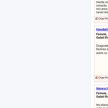
merita o
conacta, 
nici prea 
never kno
Chat Pri
klaudia0
Femeie, 
Galati 
Dragostea
trezirea 
avem cu 
Chat Pri
blauesc
Femeie, 
Galati 
Imi place