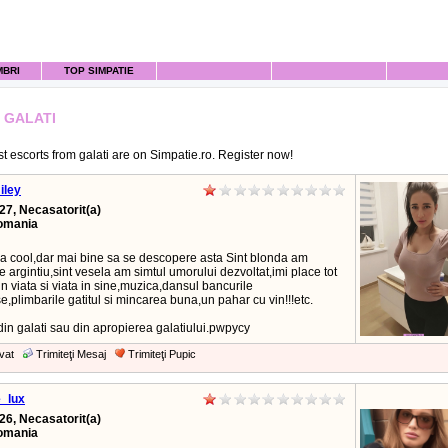
MBRI
TOP SIMPATIE
 GALATI
t escorts from galati are on Simpatie.ro. Register now!
iley
27, Necasatorit(a)
Romania
ipa cool,dar mai bine sa se descopere asta Sint blonda am
 argintiu,sint vesela am simtul umorului dezvoltat,imi place tot
in viata si viata in sine,muzica,dansul bancurile
,plimbarile gatitul si mincarea buna,un pahar cu vin!!!etc.
 din galati sau din apropierea galatiului.pwpycy
vat
Trimiteţi Mesaj
Trimiteţi Pupic
e_lux
26, Necasatorit(a)
Romania