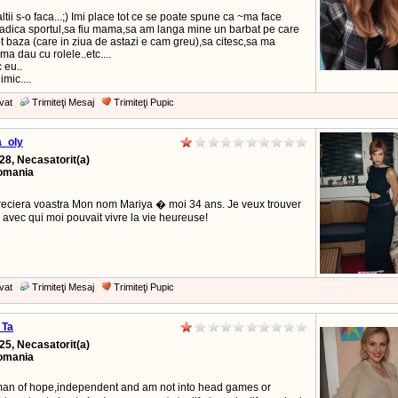
 altii s-o faca...;) Imi place tot ce se poate spune ca ~ma face
...adica sportul,sa fiu mama,sa am langa mine un barbat pe care
 baza (care in ziua de astazi e cam greu),sa citesc,sa ma
ma dau cu rolele..etc....
c eu..
imic....
vat
Trimiteţi Mesaj
Trimiteţi Pupic
a_oly
28, Necasatorit(a)
Romania
preciera voastra Mon nom Mariya � moi 34 ans. Je veux trouver
avec qui moi pouvait vivre la vie heureuse!
vat
Trimiteţi Mesaj
Trimiteţi Pupic
 Ta
25, Necasatorit(a)
Romania
an of hope,independent and am not into head games or