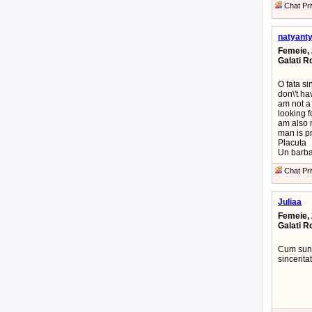
Chat Pri
natyant
Femeie, 
Galati 
O fata si
don\'t ha
am not a 
looking f
am also n
man is pr
Placuta
Un barbat
Chat Pri
Juliaa
Femeie, 
Galati 
Cum sunt 
sinceritat