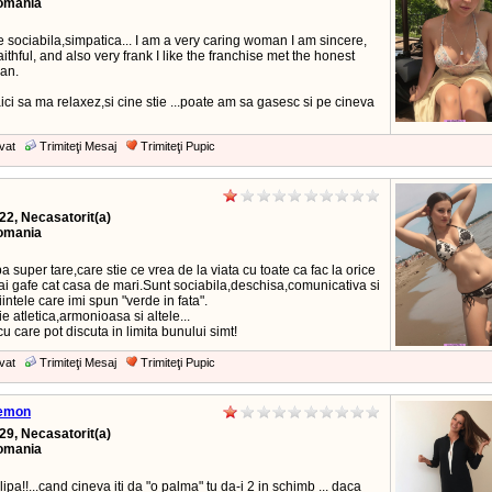
Romania
re sociabila,simpatica... I am a very caring woman I am sincere,
aithful, and also very frank I like the franchise met the honest
an.
ici sa ma relaxez,si cine stie ...poate am sa gasesc si pe cineva
vat
Trimiteţi Mesaj
Trimiteţi Pupic
22, Necasatorit(a)
Romania
pa super tare,care stie ce vrea de la viata cu toate ca fac la orice
i gafe cat casa de mari.Sunt sociabila,deschisa,comunicativa si
fiintele care imi spun "verde in fata".
ie atletica,armonioasa si altele...
 care pot discuta in limita bunului simt!
vat
Trimiteţi Mesaj
Trimiteţi Pupic
emon
29, Necasatorit(a)
Romania
clipa!!...cand cineva iti da "o palma" tu da-i 2 in schimb ... daca