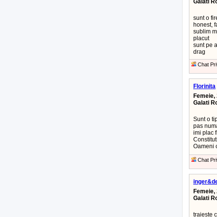
Galati 
sunt o fi
honest, f
sublim m
placut
sunt pe a
drag
Chat Pri
Florinita
Femeie, 
Galati 
Sunt o ti
pas numa
imi plac 
Constitut
Oameni cu
Chat Pri
inger&d
Femeie, 
Galati 
traieste 