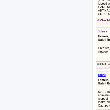
;) Sa nu-
iubesti 
CARE NU
ABTINA.
GREU..S
Chat Pri
Julyaa
Femeie, 
Galati 
Creativa,
vintage
Chat Pri
Qulru
Femeie, 
Galati 
Sunt o pe
animalele
respect
Inalta, s
Caut pe 