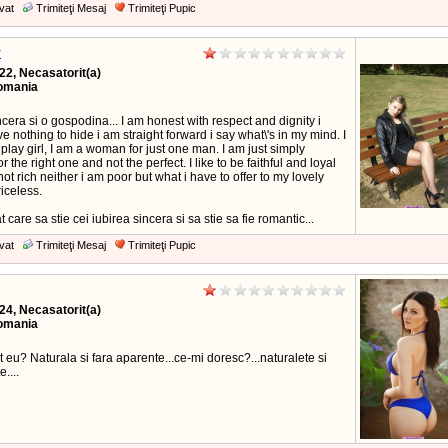
vat
Trimiteţi Mesaj
Trimiteţi Pupic
y
22, Necasatorit(a)
Romania
ncera si o gospodina... I am honest with respect and dignity i
ve nothing to hide i am straight forward i say what\'s in my mind. I
play girl, I am a woman for just one man. I am just simply
or the right one and not the perfect. I like to be faithful and loyal
ot rich neither i am poor but what i have to offer to my lovely
iceless.
 care sa stie cei iubirea sincera si sa stie sa fie romantic...
vat
Trimiteţi Mesaj
Trimiteţi Pupic
24, Necasatorit(a)
Romania
eu? Naturala si fara aparente...ce-mi doresc?...naturalete si
e....