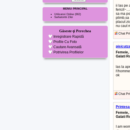
ii las pe
MENIU PRINCIPAL
fericit~.
sa ma pot
Utilizatori Online
(662)
Sarbatoritii Zilei
plimb,sa 
placut zi
nu caut n
Găseste-ţi Perechea
Chat Pri
Inregistrare Rapidă
Profile Cu Foto
pisicutz
Cautare Avansată
Potrivirea Profilelor
Femeie, 
Galati 
las la a
l\'homme 
ok
Chat Pri
Printesa
Femeie, 
Galati 
I am wom