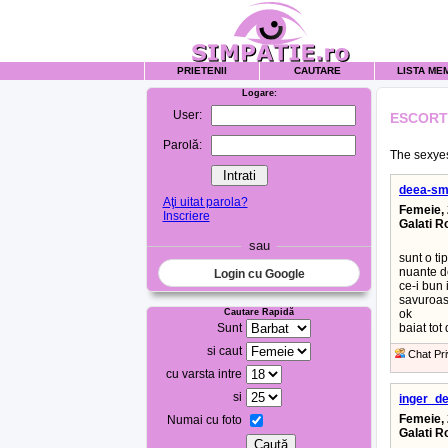
PRIETENII
CAUTARE
LISTA ME
Logare:
User:
ESCORT
Parolă:
The sexyes
deea-sm
Aţi uitat parola?
Femeie, 
Inscriere
Galati 
sau
sunt o t
nuante de
Login cu Google
ce-i bun 
savuroase
Cautare Rapidă
ok
Sunt
baiat tot
si caut
Chat Pri
cu varsta intre
si
inger_d
Femeie, 
Numai cu foto
Galati 