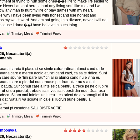
tment or trying to hurt some onea��s life to make life easier to
me.Never i am not here to hurt any living soul like me and i will
ow any man to hurt my life or play games with my heart,
 why i have been living with honest and use honest and
 as my watchword. And am not going into divorce, never i will not
because i dona��t have believe in such thing
vat
Trimiteţi Mesaj
Trimiteţi Pupic
a
26, Necasatorit(a)
Romania
oana careia ii place si se simte extraordinar atunci cand rade.
oana care e mereu acolo atunci cand cazi, ca sa te ridice. Sunt
care spune "Imi pare rau" chiar si atunci cand nu e vina ei.
soana care a pierdut numeroase pe drum, dar nu s-a dat
 batuta. Sunt omul care a inteles ca pentru a trece peste o iubire
rut si s-a pierdut, trebuie sa inveti sa iubesti din nou. Doar asa
indeca! Si am mai inteles un lucru... ca oricat de dezamagit ai fi la
 dat, viata iti va scoate in cale si lucruri bune pentru a
a! ~
barbat pt casatorie SAU DISTRACTIE
vat
Trimiteţi Mesaj
Trimiteţi Pupic
ombonyka
26, Necasatorit(a)