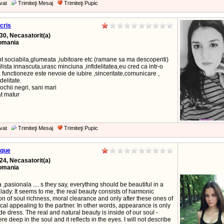
vat
Trimiteţi Mesaj
Trimiteţi Pupic
cris
30, Necasatorit(a)
Romania
t sociabila,glumeata ,iubitoare etc (ramane sa ma descoperiti)
lista innascuta,urasc minciuna ,infidelitatea,eu cred ca intr-o
a functioneze este nevoie de iubire ,sinceritate,comunicare ,
delitate.
ochii negri, sani mari
t matur
vat
Trimiteţi Mesaj
Trimiteţi Pupic
que
24, Necasatorit(a)
Romania
 ,pasionala .... s they say, everything should be beautiful in a
 lady. It seems to me, the real beauty consists of harmonic
n of soul richness, moral clearance and only after these ones of
cal appealing to the partner. In other words, appearance is only
de dress. The real and natural beauty is inside of our soul -
 deep in the soul and it reflects in the eyes. I will not describe