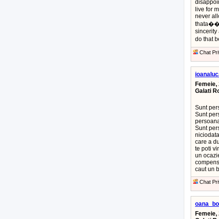
disappoin
live for 
never all
thata��s
sincerity
do that 
Chat Pri
ioanaluc
Femeie, 
Galati 
Sunt pers
Sunt pers
persoana 
Sunt per
niciodata
care a du
te poti v
un ocazie
compens
caut un 
Chat Pri
oana_b
Femeie, 