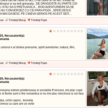
ti para rau de ceea ce faci, ci de ceea ce nu faci. Invata sa
adevarul si sa ierti greseala...DE DRAGOSTE AU PARTE CEI
 STIU SA O PRETUIASCA....ROG AVENTURIERII SA SE
..NU CONVERSEZ CU CEI FARA POZA...SPER,DESI E
A MAI GASESC PE CINEVA SERIOS PE ACEST SEIT....
vat
Trimiteţi Mesaj
Trimiteţi Pupic
25, Necasatorit(a)
Romania
 umorul e al doilea prenume, spirit aventurier, natura, film,
vat
Trimiteţi Mesaj
Trimiteţi Pupic
26, Necasatorit(a)
Romania
rsoana extrem prietenoasa si sociabila ff sincera ,imi plac copii
 si florile sunt o fire romantica si nu imi plac mincinosi si cei fara
laba, ochii caprui , bruneta
cineva cu care am ce vorbi