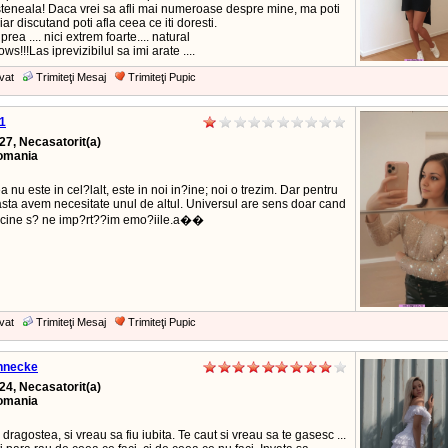
steneala! Daca vrei sa afli mai numeroase despre mine, ma poti
iar discutand poti afla ceea ce iti doresti.
prea .... nici extrem foarte.... natural
ws!!!Las iprevizibilul sa imi arate ....
vat
Trimiteţi Mesaj
Trimiteţi Pupic
1
27, Necasatorit(a)
Romania
 nu este in cel?lalt, este in noi in?ine; noi o trezim. Dar pentru
asta avem necesitate unul de altul. Universul are sens doar cand
cine s? ne imp?rt??im emo?iile.a��
vat
Trimiteţi Mesaj
Trimiteţi Pupic
hnecke
24, Necasatorit(a)
Romania
 dragostea, si vreau sa fiu iubita. Te caut si vreau sa te gasesc ...