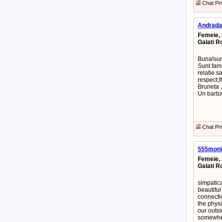
Chat Pri
Andrada
Femeie, 
Galati 
Buna!sun
Sunt fami
relatie s
respect,fi
Bruneta ,
Un barba
Chat Pri
555moni
Femeie, 
Galati 
simpatica
beautiful
connectio
the physi
our outsi
somewhere