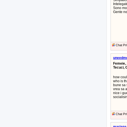
Simpatica
Intelegat
Sono mol
Gente nor
Chat Pri
uneedm
Femeie, 
Tecuci, 
how could
who is th
bune sa s
vrea sa a
nice i gu
socialisi
Chat Pri
mariana