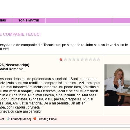
MBRI
TOP SIMPATIE
E COMPANIE TECUCI
exy dame de companie din Tecuci sunt pe simpatie.ro. Intra si tu sa le vezi si sa te
cu ele!
26, Necasatorit(a)
Galati Romania
ersoana deosebit de prietenoasa si sociabila Sunt o persoana
civilizata si nu vor relatii de compromis! La drum... Azi i-am spus
: nu te mai intoarce! Am inchis fereastra, nu poate intra, Am stins si
u ma vede-n noapte, Usa-i ferecata, lacat e pe ea! Mi-am facut
plin e cu de toate, Pun intai iubirea, e pe initialul loc, Mai asez
 dorul, bunatatea, Gingasia, visul, pacea, dragostea. Pun si
a...dar, Am luat si mandria, De a nu permite, Un alt ieri
laba, ochii caprui , bruneta
cineva cu care am ce vorbi
vat
Trimiteţi Mesaj
Trimiteţi Pupic