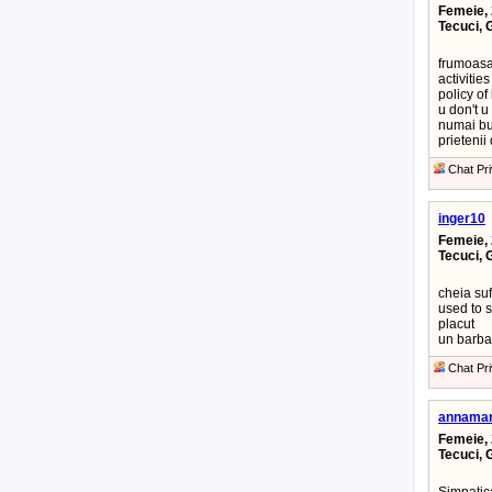
Femeie, 
Tecuci, 
frumoasa 
activitie
policy of
u don't u
numai b
prietenii
Chat Pri
inger10
Femeie, 
Tecuci, 
cheia suf
used to s
placut
un barba
Chat Pri
annama
Femeie, 
Tecuci, 