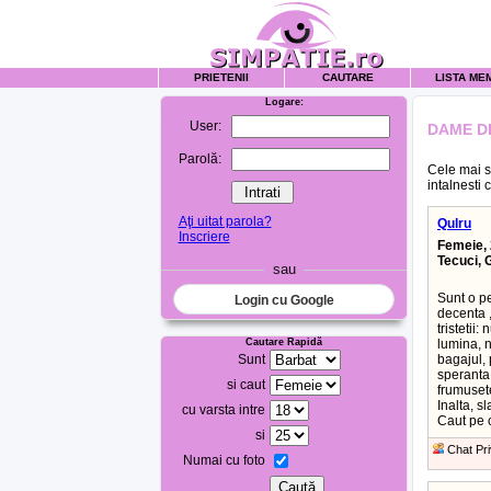
PRIETENII
CAUTARE
LISTA ME
Logare:
User:
DAME D
Parolă:
Cele mai s
intalnesti 
Aţi uitat parola?
Qulru
Inscriere
Femeie, 
Tecuci, 
sau
Sunt o p
Login cu Google
decenta ,
tristetii
Cautare Rapidă
lumina, n
Sunt
bagajul, 
speranta,
si caut
frumusete
Inalta, s
cu varsta intre
Caut pe 
si
Chat Pri
Numai cu foto