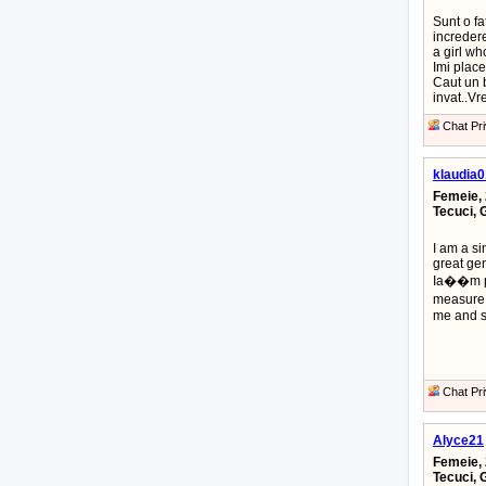
Sunt o fa
incredere
a girl wh
Imi place
Caut un 
invat..Vr
Chat Pri
klaudia0
Femeie, 
Tecuci, 
I am a s
great ge
Ia��m p
measure 
me and s
Chat Pri
Alyce21
Femeie, 
Tecuci, 