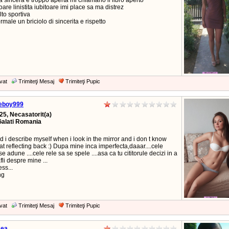
 sincera e troppo aperta mi chiamano il libro aperto
oare linistita iubitoare imi place sa ma distrez
to sportiva
male un briciolo di sincerita e rispetto
vat
Trimiteţi Mesaj
Trimiteţi Pupic
eboy999
25, Necasatorit(a)
Galati Romania
 i describe myself when i look in the mirror and i don t know
at reflecting back :) Dupa mine inca imperfecta,daaar....cele
e adune ....cele rele sa se spele ....asa ca tu cititorule decizi in a
fli despre mine ...
ess...
ng
vat
Trimiteţi Mesaj
Trimiteţi Pupic
.ea