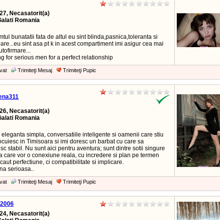
27, Necasatorit(a)
Galati Romania
mtul bunatatii fata de altul eu sint blinda,pasnica,toleranta si
are...eu sint asa pt k in acest compartiment imi asigur cea mai
tofirmare...
ng for serious men for a perfect relationship
vat
Trimiteţi Mesaj
Trimiteţi Pupic
lena311
26, Necasatorit(a)
Galati Romania
 eleganta simpla, conversatiile inteligente si oamenii care stiu
ocuiesc in Timisoara si imi doresc un barbat cu care sa
sc stabil. Nu sunt aici pentru aventura; sunt dintre sotii singure
a care vor o conexiune reala, cu incredere si plan pe termen
caut perfectiune, ci compatibilitate si implicare.
na serioasa..
vat
Trimiteţi Mesaj
Trimiteţi Pupic
k2006
24, Necasatorit(a)