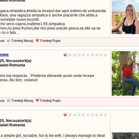
Galati Romania
 gaca,simpatica,timida la inceput dar apoi extrem de vorbareata
bara, una ragazza simpatica e anche piacente che abita a
 vorrebbe nuovi incontri
hii verzi-caprui,inaltime1.65,simpatica
umos,nu prea frumos,dar nici prea urat,de gasca,sa stie sa se
cu o fata....
vat
Trimiteţi Mesaj
Trimiteţi Pupic
eppe
25, Necasatorit(a)
Galati Romania
ine ma respecta... Prietenia sfarseste acolo unde incepe
rea. Atu fizic: creierul!
l
vat
Trimiteţi Mesaj
Trimiteţi Pupic
25, Necasatorit(a)
Galati Romania
m a simple girl, sociable, fun to be with, I always manage to steal