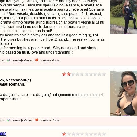
laugh from you ;). I am a good listener and my heart is always
owards people. Daca mai speri la o noua sansa, e bine! Daca
ineva alaturi, sa mearga in acelasi pas cu tine, e bine! Speranta
ima! Sunt vesela, deschisa, sincera, care poate oferi, respect,
te, liniste, doar pentru a primi la fel in schimb! Daca acestea fac
egranta dintr-o relatie, aunci iubirea chiar poate fi vesnica! Si nu
ecta, cum nici tu nu poti fi, dar putem impreuna sa ne
im ceea ce este mai bun in noi!
, my heart it's as big as my ass and that is a good thing :)), flat
tiny titties but they are nice thoe :D aand.. The rest will come as
et me :)
ing for meeting new people and.. Why not a good and strong
hip based on trust, love and understanding :)
vat
Trimiteţi Mesaj
Trimiteţi Pupic
26, Necasatorit(a)
Galati Romania
ata dragutzica tare tare draguta,finuta,mmmmmmmmmmmmm si
operi singur.
vat
Trimiteţi Mesaj
Trimiteţi Pupic
000