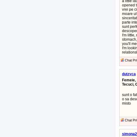
a little 
opened t
vrei pe c
moare ult
sincerita
parte int
sunt perf
descoper
I'm little
stomach, 
you'll me
I'm look
relations
Chat Pri
dutzyca
Femeie, 
Tecuci, 
sunt o f
o sa desc
misto
Chat Pri
simona2