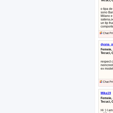
Tecuci, 
o tipa de
sono Bar
Milano e
satena,oc
un tip fr
comporte 
Chat Pri
dyana_p
Femeie, 
Tecuci, 
respect c
neincrede
ex mode
Chat Pri
Mika19
Femeie, 
Tecuci, 
Hi :) I a