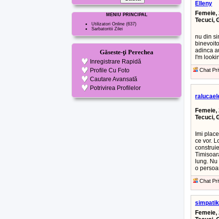
Elleny
Femeie, 
MENIU PRINCIPAL
Tecuci, 
Utilizatori Online
(637)
Sarbatoritii Zilei
nu din si
binevoito
adinca au
Găseste-ţi Perechea
I'm looki
Inregistrare Rapidă
Profile Cu Foto
Chat Pri
Cautare Avansată
Potrivirea Profilelor
ralucae
Femeie, 
Tecuci, 
Imi place
ce vor. L
construie
Timisoar
lung. Nu 
o persoa
Chat Pri
simpati
Femeie, 