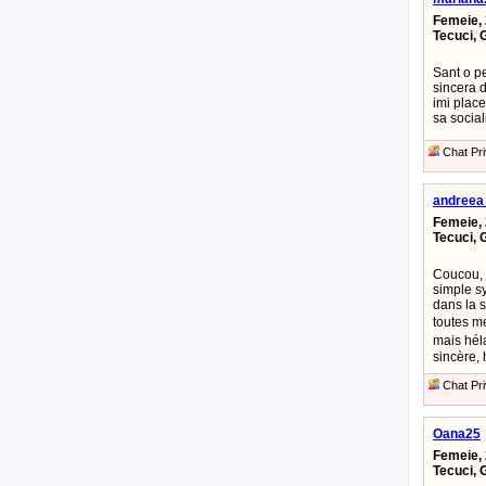
Femeie, 
Tecuci, 
Sant o p
sincera d
imi plac
sa social
Chat Pri
andreea
Femeie, 
Tecuci, 
Coucou, 
simple sy
dans la s
toutes m
mais hél
sincère, 
Chat Pri
Oana25
Femeie, 
Tecuci, 