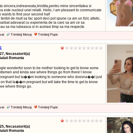
ta sincera,indreaneata,linistita,pentru mine sinceritatea si
a este nucleul unei relatii. Hello, I am pleasant to communicate
o wants to find your second half
 teribil de mult sa fac sport deci pot spune ca am un fizic atletic.
barbat adevarat cu experienta de la care sa am ce sa
eau sa ma iubeasca si in acelasi timp sa ma respecte.
vat
Trimiteţi Mesaj
Trimiteţi Pupic
1
27, Necasatorit(a)
Galati Romania
ingle wonderful soon to be mother looking to get to know some
ntlemen and kinda see where things go from there! I know
regnant but Ia��m looking to someone who doesna��t just
on that Ia��m pregnant but will take the time to get to know
ee where things go.
vat
Trimiteţi Mesaj
Trimiteţi Pupic
25, Necasatorit(a)
Galati Romania