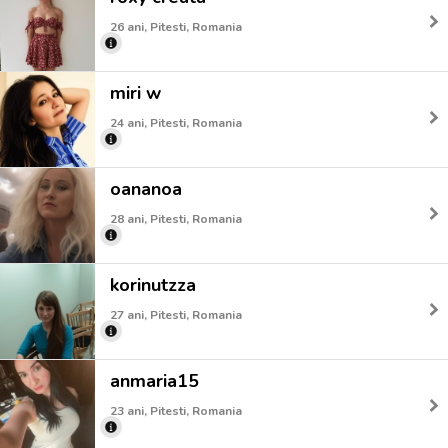
26 ani, Pitesti, Romania
miri w
24 ani, Pitesti, Romania
oananoa
28 ani, Pitesti, Romania
korinutzza
27 ani, Pitesti, Romania
anmaria15
23 ani, Pitesti, Romania