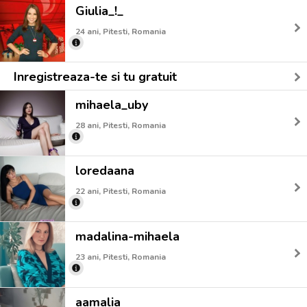
Giulia_!_
24 ani, Pitesti, Romania
Inregistreaza-te si tu gratuit
mihaela_uby
28 ani, Pitesti, Romania
loredaana
22 ani, Pitesti, Romania
madalina-mihaela
23 ani, Pitesti, Romania
aamalia