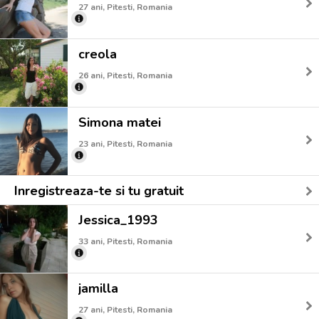
27 ani, Pitesti, Romania
creola
26 ani, Pitesti, Romania
Simona matei
23 ani, Pitesti, Romania
Inregistreaza-te si tu gratuit
Jessica_1993
33 ani, Pitesti, Romania
jamilla
27 ani, Pitesti, Romania