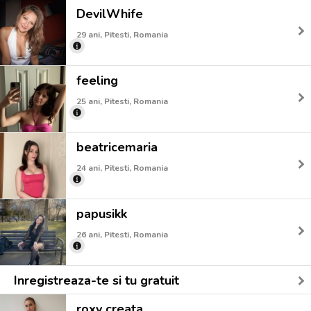
DevilWhife
29 ani, Pitesti, Romania
feeling
25 ani, Pitesti, Romania
beatricemaria
24 ani, Pitesti, Romania
papusikk
26 ani, Pitesti, Romania
Inregistreaza-te si tu gratuit
roxy creata