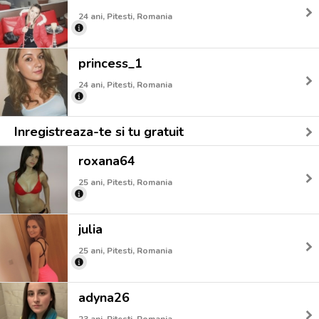
24 ani, Pitesti, Romania
princess_1
24 ani, Pitesti, Romania
Inregistreaza-te si tu gratuit
roxana64
25 ani, Pitesti, Romania
julia
25 ani, Pitesti, Romania
adyna26
23 ani, Pitesti, Romania