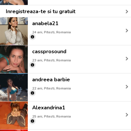
Inregistreaza-te si tu gratuit
anabela21
24 ani, Pitesti, Romania
cassprosound
23 ani, Pitesti, Romania
andreea barbie
22 ani, Pitesti, Romania
Alexandrina1
25 ani, Pitesti, Romania