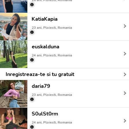
KatiaKapia
23 ani, Ploiesti, Romania
euskalduna
24 ani, Ploiesti, Romania
Inregistreaza-te si tu gratuit
daria79
23 ani, Ploiesti, Romania
S0ulSt0rm
24 ani, Ploiesti, Romania