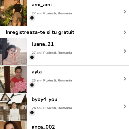
ami_ami
27 ani, Ploiesti, Romania
Inregistreaza-te si tu gratuit
luana_21
27 ani, Ploiesti, Romania
ayla
25 ani, Ploiesti, Romania
byby4_you
26 ani, Ploiesti, Romania
anca_002