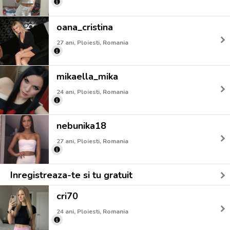
oana_cristina
27 ani, Ploiesti, Romania
mikaella_mika
24 ani, Ploiesti, Romania
nebunika18
27 ani, Ploiesti, Romania
Inregistreaza-te si tu gratuit
cri70
24 ani, Ploiesti, Romania