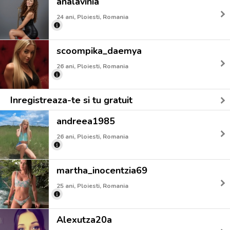
analavinia
24 ani, Ploiesti, Romania
scoompika_daemya
26 ani, Ploiesti, Romania
Inregistreaza-te si tu gratuit
andreea1985
26 ani, Ploiesti, Romania
martha_inocentzia69
25 ani, Ploiesti, Romania
Alexutza20a